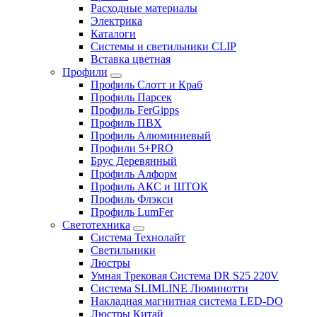
Расходные материалы
Электрика
Каталоги
Системы и светильники CLIP
Вставка цветная
Профили
Профиль Слотт и Краб
Профиль Парсек
Профиль FerGipps
Профиль ПВХ
Профиль Алюминиевый
Профили 5+PRO
Брус Деревянный
Профиль Алформ
Профиль АКС и ШТОК
Профиль Флэкси
Профиль LumFer
Светотехника
Система Технолайт
Светильники
Люстры
Умная Трековая Система DR S25 220V
Система SLIMLINE Люминотти
Накладная магнитная система LED-DO
Люстры Китай