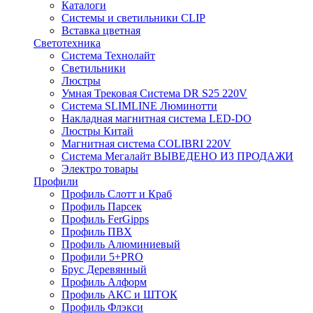
Каталоги
Системы и светильники CLIP
Вставка цветная
Светотехника
Система Технолайт
Светильники
Люстры
Умная Трековая Система DR S25 220V
Система SLIMLINE Люминотти
Накладная магнитная система LED-DO
Люстры Китай
Магнитная система COLIBRI 220V
Система Мегалайт ВЫВЕДЕНО ИЗ ПРОДАЖИ
Электро товары
Профили
Профиль Слотт и Краб
Профиль Парсек
Профиль FerGipps
Профиль ПВХ
Профиль Алюминиевый
Профили 5+PRO
Брус Деревянный
Профиль Алформ
Профиль АКС и ШТОК
Профиль Флэкси