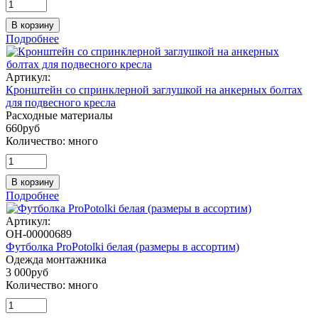
В корзину
Подробнее
Артикул:
Кронштейн со спринклерной заглушкой на анкерных болтах
для подвесного кресла
Расходные материалы
660
руб
Количество:
много
В корзину
Подробнее
Артикул:
ОН-00000689
Футболка ProPotolki белая (размеры в ассортим)
Одежда монтажника
3 000
руб
Количество:
много