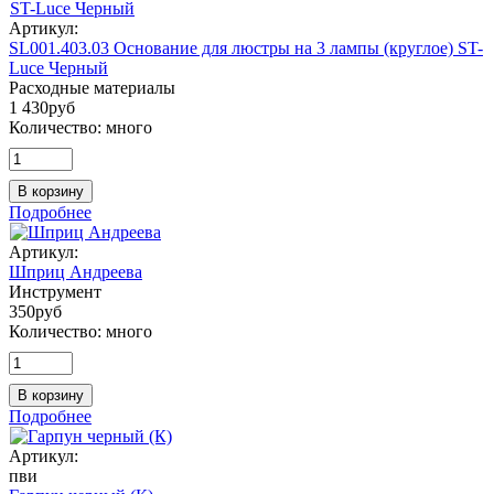
Артикул:
SL001.403.03 Основание для люстры на 3 лампы (круглое) ST-
Luce Черный
Расходные материалы
1 430
руб
Количество:
много
В корзину
Подробнее
Артикул:
Шприц Андреева
Инструмент
350
руб
Количество:
много
В корзину
Подробнее
Артикул:
пви