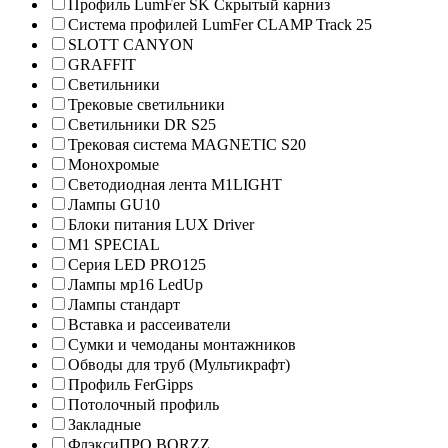
Профиль LumFer SK Скрытый карниз
Система профилей LumFer CLAMP Track 25
SLOTT CANYON
GRAFFIT
Светильники
Трековые светильники
Светильники DR S25
Трековая система MAGNETIC S20
Монохромые
Светодиодная лента M1LIGHT
Лампы GU10
Блоки питания LUX Driver
M1 SPECIAL
Серия LED PRO125
Лампы мр16 LedUp
Лампы стандарт
Вставка и рассеиватели
Сумки и чемоданы монтажников
Обводы для труб (Мультикрафт)
Профиль FerGipps
Потолочный профиль
Закладные
ФлэксиПРО BORZZ