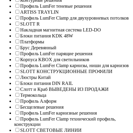
Контурные решения
Профиль LumFer теневые решения
ARTISS TRAYLIN
Профиль LumFer Clamp для двухуровневых потолков
SLOTT R
Накладная магнитная система LED-DO
Блоки питания KDK 48W
Платформы
Брус Деревянный
Профиль LumFer парящие решения
Корпуса KBOX для светильников
Профиль LumFer Clamp карнизы, ниши для карнизов
SLOTT КОНСТРУКЦИОННЫЕ ПРОФИЛИ
Люстры Китай
Блоки питания DIN RAIL
Слотт и Краб ВЫВЕДЕНЫ ИЗ ПРОДАЖИ
Термокольца
Профиль Алформ
Бесщелевые решения
Профиль LumFer карнизные решения
Профиль LumFer Clamp технический профиль,
конструкции
SLOTT СВЕТОВЫЕ ЛИНИИ