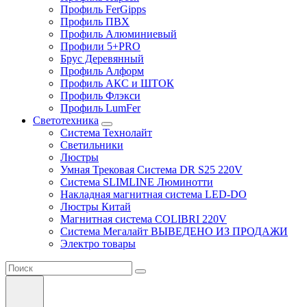
Профиль FerGipps
Профиль ПВХ
Профиль Алюминиевый
Профили 5+PRO
Брус Деревянный
Профиль Алформ
Профиль АКС и ШТОК
Профиль Флэкси
Профиль LumFer
Светотехника
Система Технолайт
Светильники
Люстры
Умная Трековая Система DR S25 220V
Система SLIMLINE Люминотти
Накладная магнитная система LED-DO
Люстры Китай
Магнитная система COLIBRI 220V
Система Мегалайт ВЫВЕДЕНО ИЗ ПРОДАЖИ
Электро товары