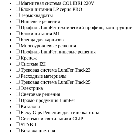
Магнитная система COLIBRI 220V
Блоки питания LP серия PRO
Термоквадраты
Нишевые решения
Профиль LumFer технический профиль, конструкции
Блоки питания M1
Бленда для карнизов
Многоуровневые решения
Профиль LumFer нишевые решения
Крепеж
Система IZI
Трековая система LumFer Track23
Расходные материалы
Трековая система LumFer Track25
Электрика
Световые решения
Промо продукция LumFer
Каталоги
Flexy Gips Решения для гипсокартона
Системы и светильники CLIP
STABIL
Вставка цветная