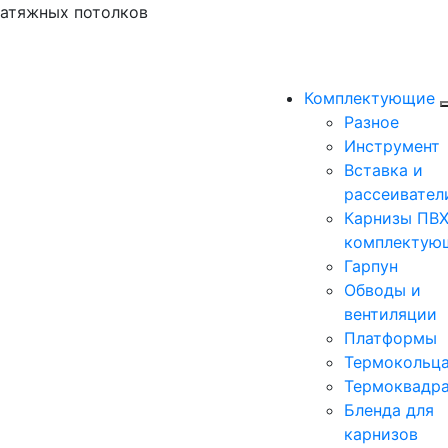
натяжных потолков
Комплектующие
Разное
Инструмент
Вставка и
рассеивател
Карнизы ПВХ
комплектую
Гарпун
Обводы и
вентиляции
Платформы
Термокольц
Термоквадр
Бленда для
карнизов