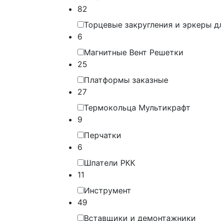
82
Торцевые закругления и эркеры д
6
Магнитные Вент Решетки
25
Платформы заказные
27
Термокольца Мультикрафт
9
Перчатки
6
Шпатели РКК
11
Инструмент
49
Вставщики и демонтажники