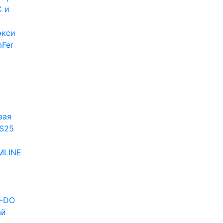
 и
экси
Fer
и
вая
S25
MLINE
D-DO
ай