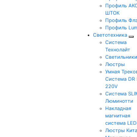
Профиль АКС
ШТОК
Профиль Фл
Профиль Lum
Светотехника
Система
Технолайт
Светильник
Люстры
Умная Треко
Система DR 
220V
Система SLI
Люминотти
Накладная
магнитная
система LE
Люстры Кит