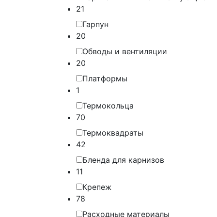
21
Гарпун
20
Обводы и вентиляции
20
Платформы
1
Термокольца
70
Термоквадраты
42
Бленда для карнизов
11
Крепеж
78
Расходные материалы