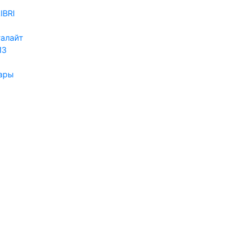
IBRI
алайт
ИЗ
ары