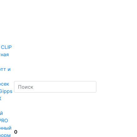
 CLIP
тная
тт и
рсек
Gipps
Х
й
PRO
нный
0
форм