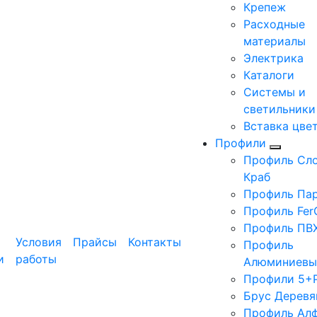
Крепеж
Расходные
материалы
Электрика
Каталоги
Системы и
светильники
Вставка цве
Профили
Профиль Сло
Краб
Профиль Па
Профиль Fer
Профиль ПВ
Условия
Прайсы
Контакты
Профиль
и
работы
Алюминиевы
Профили 5+
Брус Деревя
Профиль Ал