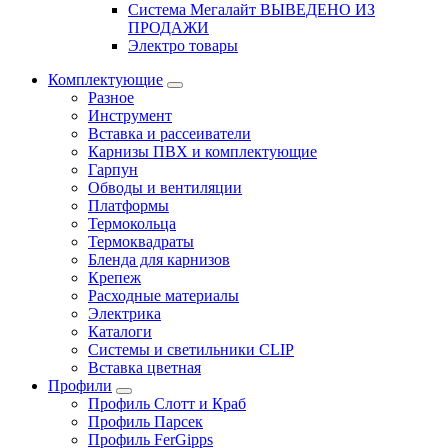
Система Мегалайт ВЫВЕДЕНО ИЗ
ПРОДАЖИ
Электро товары
Комплектующие
Разное
Инструмент
Вставка и рассеиватели
Карнизы ПВХ и комплектующие
Гарпун
Обводы и вентиляции
Платформы
Термокольца
Термоквадраты
Бленда для карнизов
Крепеж
Расходные материалы
Электрика
Каталоги
Системы и светильники CLIP
Вставка цветная
Профили
Профиль Слотт и Краб
Профиль Парсек
Профиль FerGipps