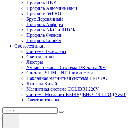
Профиль ПВХ
Профиль Алюминиевый
Профили 5+PRO
Брус Деревянный
Профиль Алформ
Профиль АКС и ШТОК
Профиль Флэкси
Профиль LumFer
Светотехника
Система Технолайт
Светильники
Люстры
Умная Трековая Система DR S25 220V
Система SLIMLINE Люминотти
Накладная магнитная система LED-DO
Люстры Китай
Магнитная система COLIBRI 220V
Система Мегалайт ВЫВЕДЕНО ИЗ ПРОДАЖИ
Электро товары