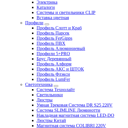
Электрика
Каталоги
Системы и светильники CLIP
Вставка цветная
Профили
Профиль Слотт и Краб
Профиль Парсек
Профиль FerGipps
Профиль ПВХ
Профиль Алюминиевый
Профили 5+PRO
Брус Деревянный
Профиль Алформ
Профиль АКС и ШТОК
Профиль Флэкси
Профиль LumFer
Светотехника
Система Технолайт
Светильники
Люстры
Умная Трековая Система DR S25 220V
Система SLIMLINE Люминотти
Накладная магнитная система LED-DO
Люстры Китай
Магнитная система COLIBRI 220V