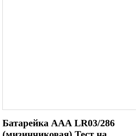
Батарейка ААА LR03/286
(мизинчиковая) Тест на