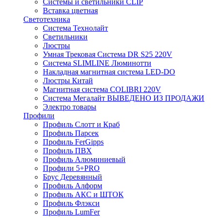
Системы и светильники CLIP
Вставка цветная
Светотехника
Система Технолайт
Светильники
Люстры
Умная Трековая Система DR S25 220V
Система SLIMLINE Люминотти
Накладная магнитная система LED-DO
Люстры Китай
Магнитная система COLIBRI 220V
Система Мегалайт ВЫВЕДЕНО ИЗ ПРОДАЖИ
Электро товары
Профили
Профиль Слотт и Краб
Профиль Парсек
Профиль FerGipps
Профиль ПВХ
Профиль Алюминиевый
Профили 5+PRO
Брус Деревянный
Профиль Алформ
Профиль АКС и ШТОК
Профиль Флэкси
Профиль LumFer