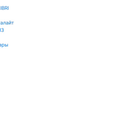
IBRI
алайт
ИЗ
ары