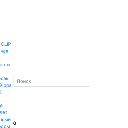
 CLIP
тная
тт и
рсек
Gipps
Х
й
PRO
нный
0
форм