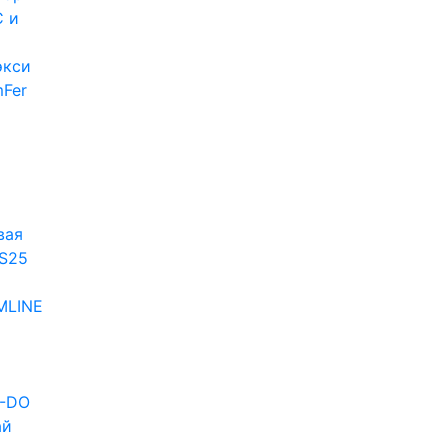
 и
экси
Fer
и
вая
S25
MLINE
D-DO
ай