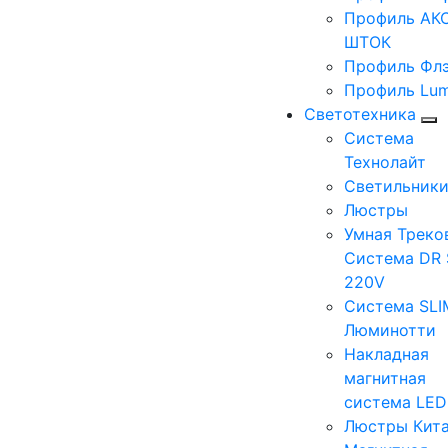
Профиль АКС
ШТОК
Профиль Фл
Профиль Lum
Светотехника
Система
Технолайт
Светильник
Люстры
Умная Треко
Система DR 
220V
Система SLI
Люминотти
Накладная
магнитная
система LE
Люстры Кит