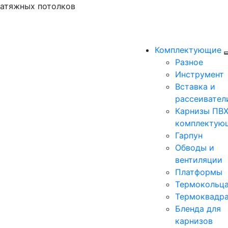
натяжных потолков
Комплектующие
Разное
Инструмент
Вставка и
рассеивател
Карнизы ПВХ
комплектую
Гарпун
Обводы и
вентиляции
Платформы
Термокольц
Термоквадр
Бленда для
карнизов