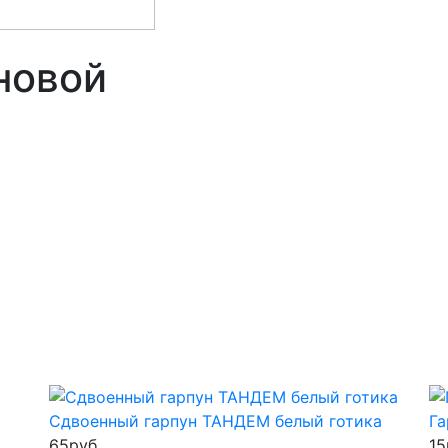
иновой
Сдвоенный гарпун ТАНДЕМ белый готика
Га
65
руб
15