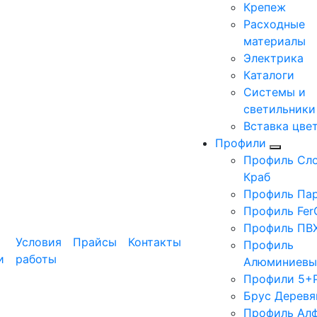
Крепеж
Расходные
материалы
Электрика
Каталоги
Системы и
светильники
Вставка цве
Профили
Профиль Сло
Краб
Профиль Па
Профиль Fer
Профиль ПВ
Условия
Прайсы
Контакты
Профиль
и
работы
Алюминиевы
Профили 5+
Брус Деревя
Профиль Ал