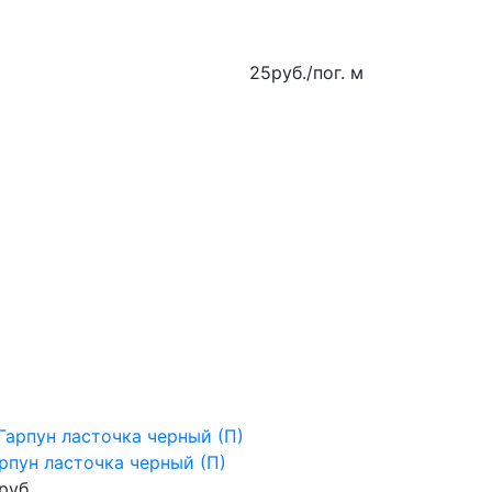
25
руб.
/пог. м
рпун ласточка черный (П)
руб