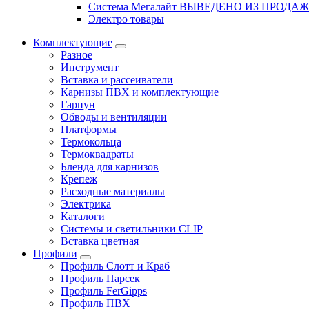
Система Мегалайт ВЫВЕДЕНО ИЗ ПРОДА
Электро товары
Комплектующие
Разное
Инструмент
Вставка и рассеиватели
Карнизы ПВХ и комплектующие
Гарпун
Обводы и вентиляции
Платформы
Термокольца
Термоквадраты
Бленда для карнизов
Крепеж
Расходные материалы
Электрика
Каталоги
Системы и светильники CLIP
Вставка цветная
Профили
Профиль Слотт и Краб
Профиль Парсек
Профиль FerGipps
Профиль ПВХ