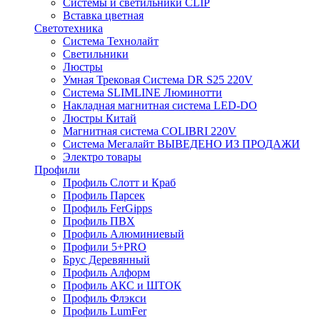
Системы и светильники CLIP
Вставка цветная
Светотехника
Система Технолайт
Светильники
Люстры
Умная Трековая Система DR S25 220V
Система SLIMLINE Люминотти
Накладная магнитная система LED-DO
Люстры Китай
Магнитная система COLIBRI 220V
Система Мегалайт ВЫВЕДЕНО ИЗ ПРОДАЖИ
Электро товары
Профили
Профиль Слотт и Краб
Профиль Парсек
Профиль FerGipps
Профиль ПВХ
Профиль Алюминиевый
Профили 5+PRO
Брус Деревянный
Профиль Алформ
Профиль АКС и ШТОК
Профиль Флэкси
Профиль LumFer