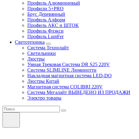
Профиль Алюминиевый
Профили 5+PRO
Брус Деревянный
Профиль Алформ
Профиль АКС и ШТОК
Профиль Флэкси
Профиль LumFer
Светотехника
Система Технолайт
Светильники
Люстры
Умная Трековая Система DR S25 220V
Система SLIMLINE Люминотти
Накладная магнитная система LED-DO
Люстры Китай
Магнитная система COLIBRI 220V
Система Мегалайт ВЫВЕДЕНО ИЗ ПРОДАЖИ
Электро товары