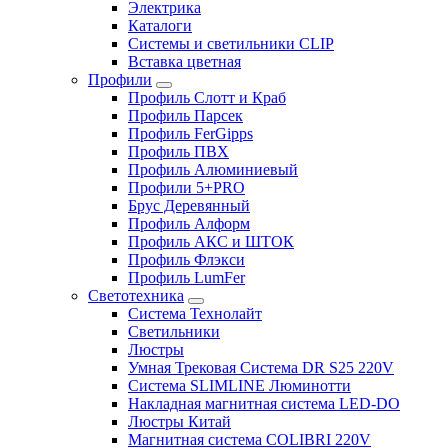
Электрика
Каталоги
Системы и светильники CLIP
Вставка цветная
Профили
Профиль Слотт и Краб
Профиль Парсек
Профиль FerGipps
Профиль ПВХ
Профиль Алюминиевый
Профили 5+PRO
Брус Деревянный
Профиль Алформ
Профиль АКС и ШТОК
Профиль Флэкси
Профиль LumFer
Светотехника
Система Технолайт
Светильники
Люстры
Умная Трековая Система DR S25 220V
Система SLIMLINE Люминотти
Накладная магнитная система LED-DO
Люстры Китай
Магнитная система COLIBRI 220V