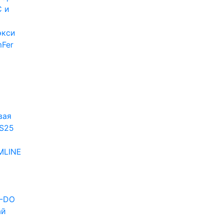
 и
экси
Fer
и
вая
S25
MLINE
D-DO
ай