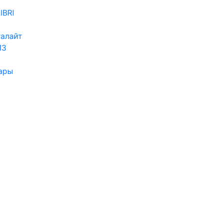
IBRI
алайт
ИЗ
ары