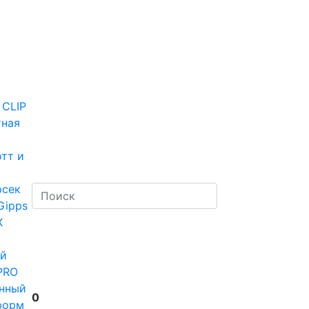
 CLIP
тная
тт и
рсек
Gipps
Х
й
PRO
нный
0
форм