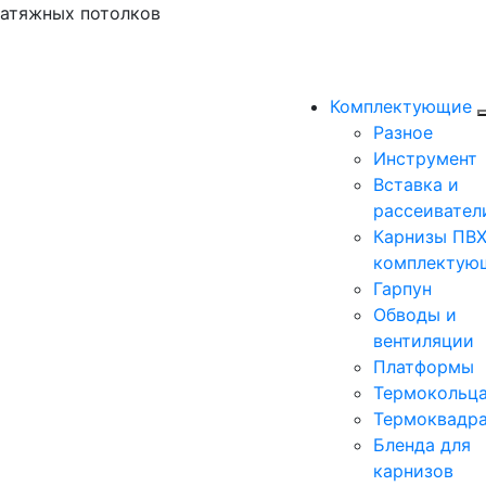
натяжных потолков
Комплектующие
Разное
Инструмент
Вставка и
рассеивател
Карнизы ПВХ
комплектую
Гарпун
Обводы и
вентиляции
Платформы
Термокольц
Термоквадр
Бленда для
карнизов