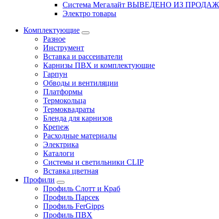
Система Мегалайт ВЫВЕДЕНО ИЗ ПРОДА
Электро товары
Комплектующие
Разное
Инструмент
Вставка и рассеиватели
Карнизы ПВХ и комплектующие
Гарпун
Обводы и вентиляции
Платформы
Термокольца
Термоквадраты
Бленда для карнизов
Крепеж
Расходные материалы
Электрика
Каталоги
Системы и светильники CLIP
Вставка цветная
Профили
Профиль Слотт и Краб
Профиль Парсек
Профиль FerGipps
Профиль ПВХ