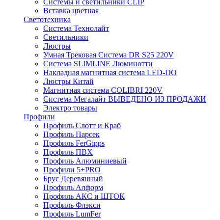
Системы и светильники CLIP
Вставка цветная
Светотехника
Система Технолайт
Светильники
Люстры
Умная Трековая Система DR S25 220V
Система SLIMLINE Люминотти
Накладная магнитная система LED-DO
Люстры Китай
Магнитная система COLIBRI 220V
Система Мегалайт ВЫВЕДЕНО ИЗ ПРОДАЖИ
Электро товары
Профили
Профиль Слотт и Краб
Профиль Парсек
Профиль FerGipps
Профиль ПВХ
Профиль Алюминиевый
Профили 5+PRO
Брус Деревянный
Профиль Алформ
Профиль АКС и ШТОК
Профиль Флэкси
Профиль LumFer