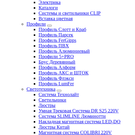
Электрика
Каталоги
Системы и светильники CLIP
Вставка цветная
Профили
Профиль Слотт и Краб
Профиль Парсек
Профиль FerGipps
Профиль ПВХ
Профиль Алюминиевый
Профили 5+PRO
Брус Деревянный
Профиль Алформ
Профиль АКС и ШТОК
Профиль Флэкси
Профиль LumFer
Светотехника
Система Технолайт
Светильники
Люстры
Умная Трековая Система DR S25 220V
Система SLIMLINE Люминотти
Накладная магнитная система LED-DO
Люстры Китай
Магнитная система COLIBRI 220V