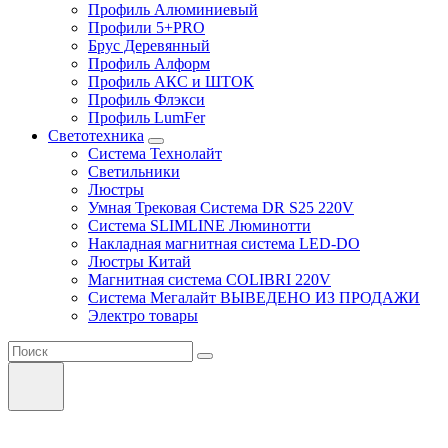
Профиль Алюминиевый
Профили 5+PRO
Брус Деревянный
Профиль Алформ
Профиль АКС и ШТОК
Профиль Флэкси
Профиль LumFer
Светотехника
Система Технолайт
Светильники
Люстры
Умная Трековая Система DR S25 220V
Система SLIMLINE Люминотти
Накладная магнитная система LED-DO
Люстры Китай
Магнитная система COLIBRI 220V
Система Мегалайт ВЫВЕДЕНО ИЗ ПРОДАЖИ
Электро товары