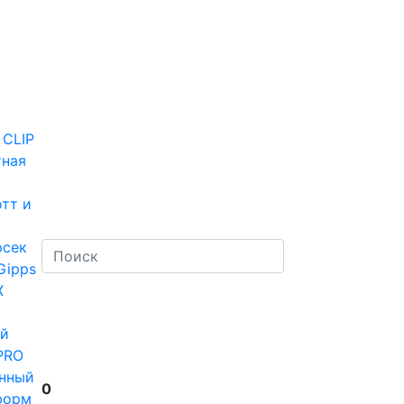
 CLIP
тная
тт и
рсек
Gipps
Х
й
PRO
нный
0
форм