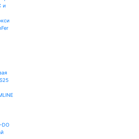
 и
экси
Fer
и
вая
S25
MLINE
D-DO
ай