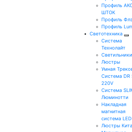
Профиль АКС
ШТОК
Профиль Фл
Профиль Lum
Светотехника
Система
Технолайт
Светильник
Люстры
Умная Треко
Система DR 
220V
Система SLI
Люминотти
Накладная
магнитная
система LE
Люстры Кит