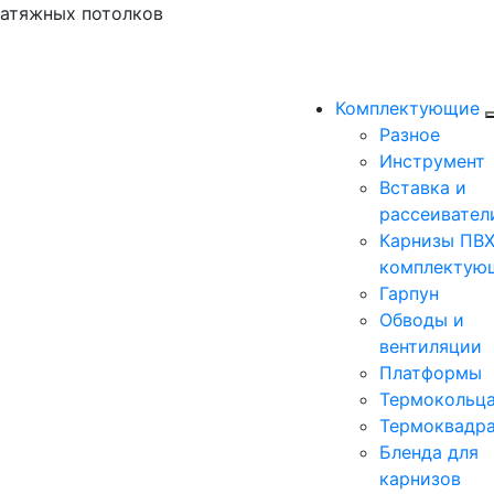
натяжных потолков
Комплектующие
Разное
Инструмент
Вставка и
рассеивател
Карнизы ПВХ
комплектую
Гарпун
Обводы и
вентиляции
Платформы
Термокольц
Термоквадр
Бленда для
карнизов