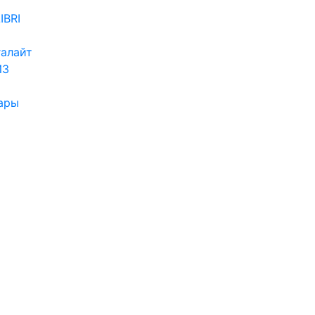
IBRI
алайт
ИЗ
ары