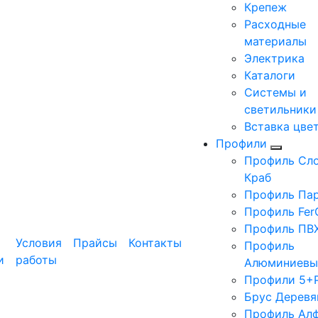
Крепеж
Расходные
материалы
Электрика
Каталоги
Системы и
светильники
Вставка цве
Профили
Профиль Сло
Краб
Профиль Па
Профиль Fer
Профиль ПВ
Условия
Прайсы
Контакты
Профиль
и
работы
Алюминиевы
Профили 5+
Брус Деревя
Профиль Ал