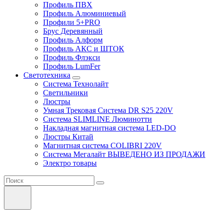
Профиль ПВХ
Профиль Алюминиевый
Профили 5+PRO
Брус Деревянный
Профиль Алформ
Профиль АКС и ШТОК
Профиль Флэкси
Профиль LumFer
Светотехника
Система Технолайт
Светильники
Люстры
Умная Трековая Система DR S25 220V
Система SLIMLINE Люминотти
Накладная магнитная система LED-DO
Люстры Китай
Магнитная система COLIBRI 220V
Система Мегалайт ВЫВЕДЕНО ИЗ ПРОДАЖИ
Электро товары