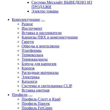
Система Мегалайт ВЫВЕДЕНО ИЗ
ПРОДАЖИ
Электро товары
Комплектующие
Разное
Инструмент
Вставка и рассеиватели
Карнизы ПВХ и комплектующие
Гарпун
Обводы и вентиляции
Платформы
Термокольца
Термоквадраты
Бленда для карнизов
Крепеж
Расходные материалы
Электрика
Каталоги
Системы и светильники CLIP
Вставка цветная
Профили
Профиль Слотт и Краб
Профиль Парсек
Профиль FerGipps