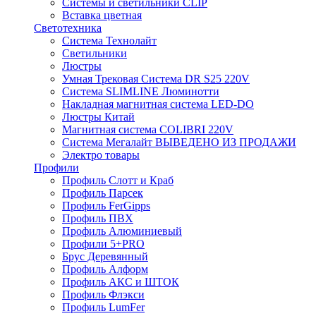
Системы и светильники CLIP
Вставка цветная
Светотехника
Система Технолайт
Светильники
Люстры
Умная Трековая Система DR S25 220V
Система SLIMLINE Люминотти
Накладная магнитная система LED-DO
Люстры Китай
Магнитная система COLIBRI 220V
Система Мегалайт ВЫВЕДЕНО ИЗ ПРОДАЖИ
Электро товары
Профили
Профиль Слотт и Краб
Профиль Парсек
Профиль FerGipps
Профиль ПВХ
Профиль Алюминиевый
Профили 5+PRO
Брус Деревянный
Профиль Алформ
Профиль АКС и ШТОК
Профиль Флэкси
Профиль LumFer