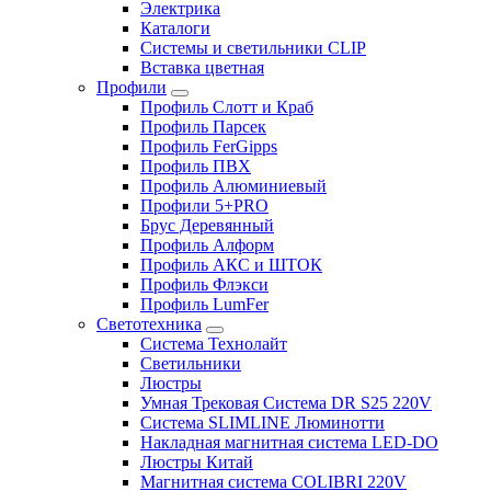
Электрика
Каталоги
Системы и светильники CLIP
Вставка цветная
Профили
Профиль Слотт и Краб
Профиль Парсек
Профиль FerGipps
Профиль ПВХ
Профиль Алюминиевый
Профили 5+PRO
Брус Деревянный
Профиль Алформ
Профиль АКС и ШТОК
Профиль Флэкси
Профиль LumFer
Светотехника
Система Технолайт
Светильники
Люстры
Умная Трековая Система DR S25 220V
Система SLIMLINE Люминотти
Накладная магнитная система LED-DO
Люстры Китай
Магнитная система COLIBRI 220V