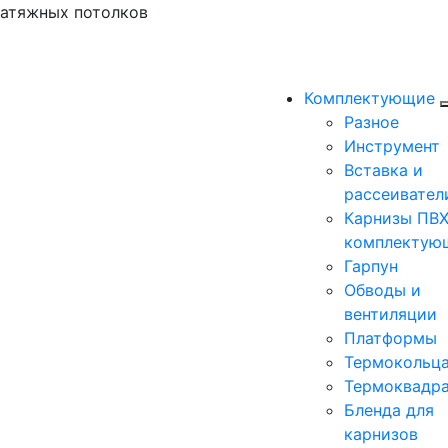
натяжных потолков
Комплектующие
Разное
Инструмент
Вставка и
рассеивател
Карнизы ПВХ
комплектую
Гарпун
Обводы и
вентиляции
Платформы
Термокольц
Термоквадр
Бленда для
карнизов