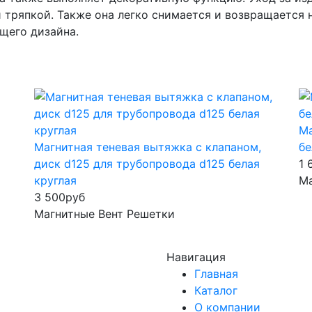
тряпкой. Также она легко снимается и возвращается на
щего дизайна.
Ма
Магнитная теневая вытяжка с клапаном,
бе
диск d125 для трубопровода d125 белая
1 
круглая
Ма
3 500
руб
Магнитные Вент Решетки
Навигация
Главная
Каталог
О компании