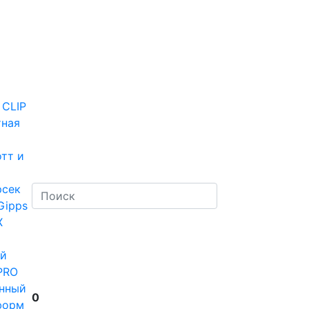
 CLIP
тная
тт и
рсек
Gipps
Х
й
PRO
нный
0
форм