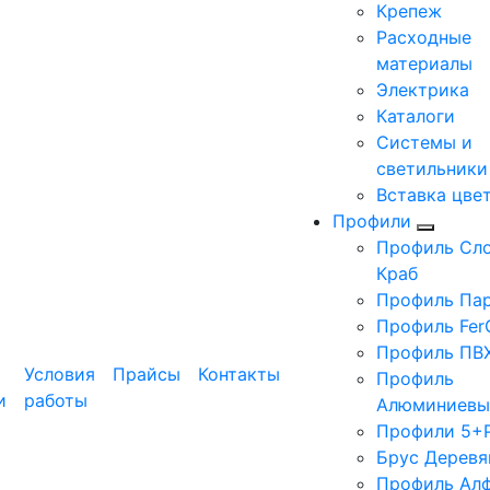
Крепеж
Расходные
материалы
Электрика
Каталоги
Системы и
светильники
Вставка цве
Профили
Профиль Сло
Краб
Профиль Па
Профиль Fer
Профиль ПВ
Условия
Прайсы
Контакты
Профиль
и
работы
Алюминиевы
Профили 5+
Брус Деревя
Профиль Ал