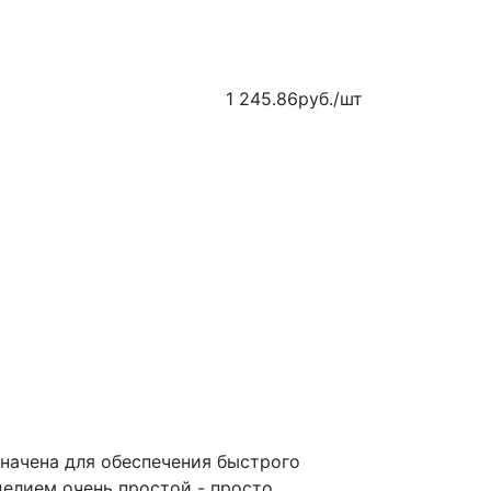
1 245.86
руб.
/шт
значена для обеспечения быстрого
елием очень простой - просто