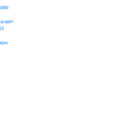
IBRI
алайт
ИЗ
ары