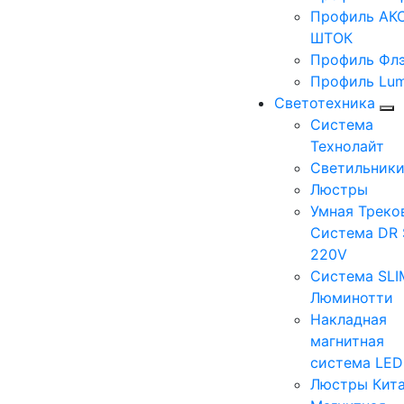
Профиль АКС
ШТОК
Профиль Фл
Профиль Lum
Светотехника
Система
Технолайт
Светильник
Люстры
Умная Треко
Система DR 
220V
Система SLI
Люминотти
Накладная
магнитная
система LE
Люстры Кит