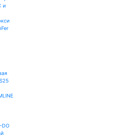
 и
экси
Fer
и
вая
S25
MLINE
D-DO
ай