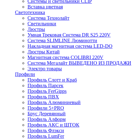
Системы и светильники CLIP
Вставка цветная
Светотехника
Система Технолайт
Светильники
Люстры
Умная Трековая Система DR S25 220V
Система SLIMLINE Люминотти
Накладная магнитная система LED-DO
Люстры Китай
Магнитная система COLIBRI 220V
Система Мегалайт ВЫВЕДЕНО ИЗ ПРОДАЖИ
Электро товары
Профили
Профиль Слотт и Краб
Профиль Парсек
Профиль FerGipps
Профиль ПВХ
Профиль Алюминиевый
Профили 5+PRO
Брус Деревянный
Профиль Алформ
Профиль АКС и ШТОК
Профиль Флэкси
Профиль LumFer