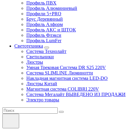
Профиль ПВХ
Профиль Алюминиевый
Профили 5+PRO
Брус Деревянный
Профиль Алформ
Профиль АКС и ШТОК
Профиль Флэкси
Профиль LumFer
Светотехника
Система Технолайт
Светильники
Люстры
Умная Трековая Система DR S25 220V
Система SLIMLINE Люминотти
Накладная магнитная система LED-DO
Люстры Китай
Магнитная система COLIBRI 220V
Система Мегалайт ВЫВЕДЕНО ИЗ ПРОДАЖИ
Электро товары