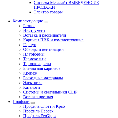
Система Мегалайт ВЫВЕДЕНО ИЗ
ПРОДАЖИ
Электро товары
Комплектующие
Разное
Инструмент
Вставка и рассеиватели
Карнизы ПВХ и комплектующие
Гарпун
Обводы и вентиляции
Платформы
Термокольца
Термоквадраты
Бленда для карнизов
Крепеж
Расходные материалы
Электрика
Каталоги
Системы и светильники CLIP
Вставка цветная
Профили
Профиль Слотт и Краб
Профиль Парсек
Профиль FerGipps