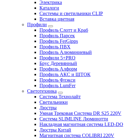
Электрика
Каталоги
Системы и светильники CLIP
Вставка цветная
Профили
Профиль Слотт и Краб
Профиль Парсек
Профиль FerGipps
Профиль ПВХ
Профиль Алюминиевый
Профили 5+PRO
Брус Деревянный
Профиль Алформ
Профиль АКС и ШТОК
Профиль Флэкси
Профиль LumFer
Светотехника
Система Технолайт
Светильники
Люстры
Умная Трековая Система DR S25 220V
Система SLIMLINE Люминотти
Накладная магнитная система LED-DO
Люстры Китай
Магнитная система COLIBRI 220V