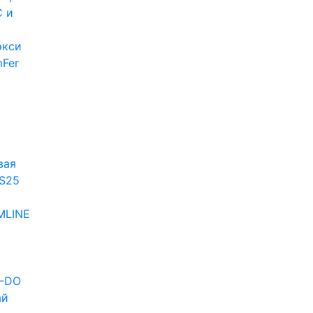
 и
экси
Fer
и
вая
S25
MLINE
D-DO
ай