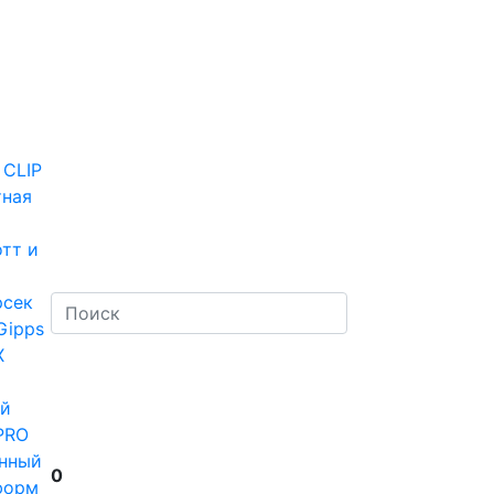
 CLIP
тная
тт и
рсек
Gipps
Х
й
PRO
нный
0
форм