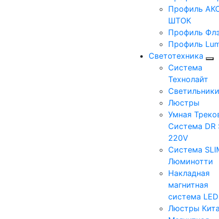
Профиль АКС
ШТОК
Профиль Фл
Профиль Lum
Светотехника
Система
Технолайт
Светильник
Люстры
Умная Треко
Система DR 
220V
Система SLI
Люминотти
Накладная
магнитная
система LE
Люстры Кит