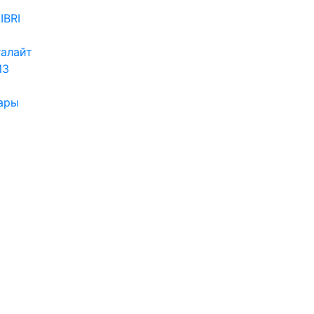
IBRI
алайт
ИЗ
ары