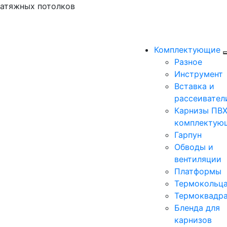
натяжных потолков
Комплектующие
Разное
Инструмент
Вставка и
рассеивател
Карнизы ПВХ
комплектую
Гарпун
Обводы и
вентиляции
Платформы
Термокольц
Термоквадр
Бленда для
карнизов