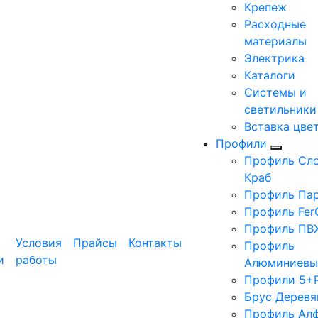
Крепеж
Расходные
материалы
Электрика
Каталоги
Системы и
светильники
Вставка цве
Профили
Профиль Сло
Краб
Профиль Па
Профиль Fer
Профиль ПВ
Условия
Прайсы
Контакты
Профиль
и
работы
Алюминиевы
Профили 5+
Брус Деревя
Профиль Ал