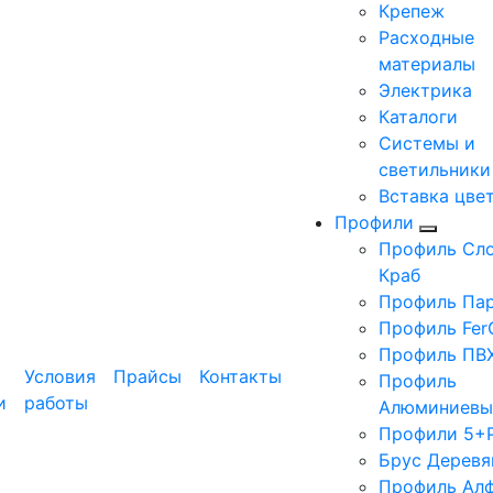
Крепеж
Расходные
материалы
Электрика
Каталоги
Системы и
светильники
Вставка цве
Профили
Профиль Сло
Краб
Профиль Па
Профиль Fer
Профиль ПВ
Условия
Прайсы
Контакты
Профиль
и
работы
Алюминиевы
Профили 5+
Брус Деревя
Профиль Ал