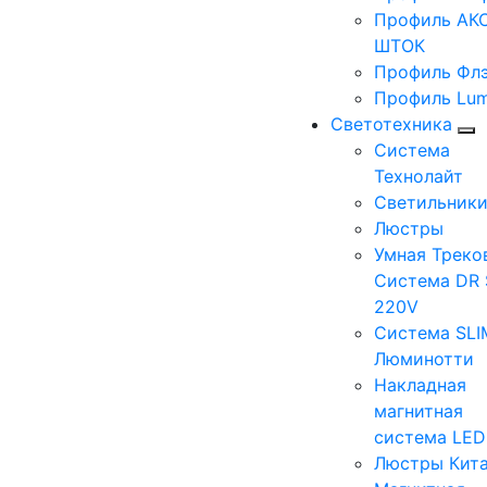
Профиль АКС
ШТОК
Профиль Фл
Профиль Lum
Светотехника
Система
Технолайт
Светильник
Люстры
Умная Треко
Система DR 
220V
Система SLI
Люминотти
Накладная
магнитная
система LE
Люстры Кит