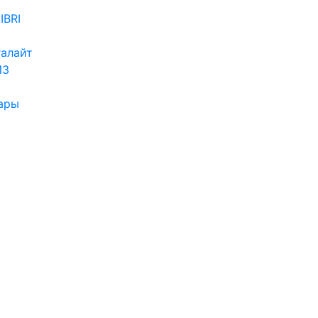
IBRI
алайт
ИЗ
ары