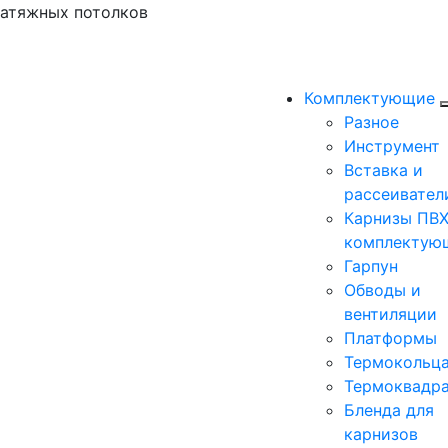
натяжных потолков
Комплектующие
Разное
Инструмент
Вставка и
рассеивател
Карнизы ПВХ
комплектую
Гарпун
Обводы и
вентиляции
Платформы
Термокольц
Термоквадр
Бленда для
карнизов