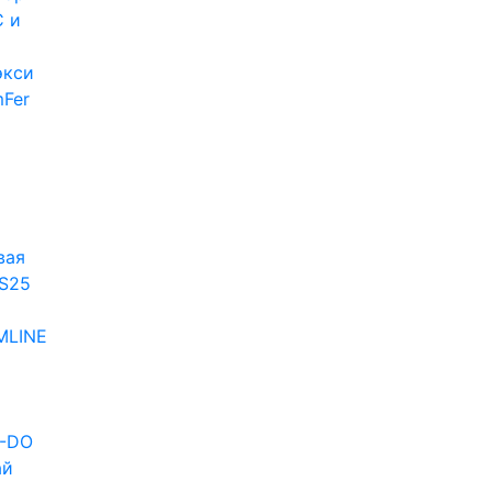
 и
экси
Fer
и
вая
S25
MLINE
D-DO
ай