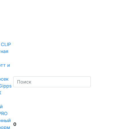
 CLIP
тная
тт и
рсек
Gipps
Х
й
PRO
нный
0
форм