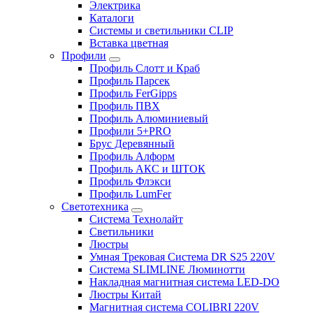
Электрика
Каталоги
Системы и светильники CLIP
Вставка цветная
Профили
Профиль Слотт и Краб
Профиль Парсек
Профиль FerGipps
Профиль ПВХ
Профиль Алюминиевый
Профили 5+PRO
Брус Деревянный
Профиль Алформ
Профиль АКС и ШТОК
Профиль Флэкси
Профиль LumFer
Светотехника
Система Технолайт
Светильники
Люстры
Умная Трековая Система DR S25 220V
Система SLIMLINE Люминотти
Накладная магнитная система LED-DO
Люстры Китай
Магнитная система COLIBRI 220V