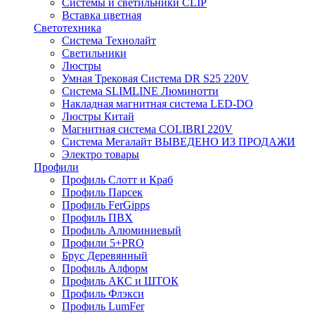
Системы и светильники CLIP
Вставка цветная
Светотехника
Система Технолайт
Светильники
Люстры
Умная Трековая Система DR S25 220V
Система SLIMLINE Люминотти
Накладная магнитная система LED-DO
Люстры Китай
Магнитная система COLIBRI 220V
Система Мегалайт ВЫВЕДЕНО ИЗ ПРОДАЖИ
Электро товары
Профили
Профиль Слотт и Краб
Профиль Парсек
Профиль FerGipps
Профиль ПВХ
Профиль Алюминиевый
Профили 5+PRO
Брус Деревянный
Профиль Алформ
Профиль АКС и ШТОК
Профиль Флэкси
Профиль LumFer