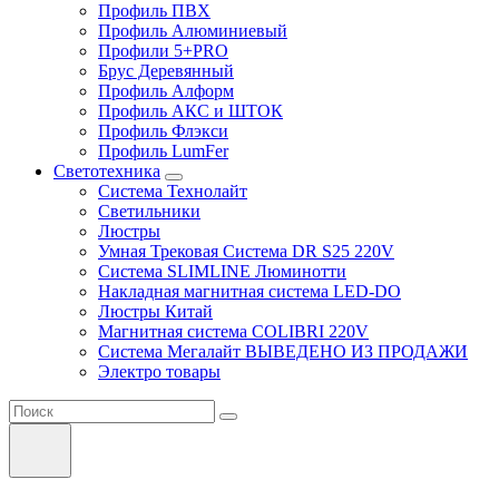
Профиль ПВХ
Профиль Алюминиевый
Профили 5+PRO
Брус Деревянный
Профиль Алформ
Профиль АКС и ШТОК
Профиль Флэкси
Профиль LumFer
Светотехника
Система Технолайт
Светильники
Люстры
Умная Трековая Система DR S25 220V
Система SLIMLINE Люминотти
Накладная магнитная система LED-DO
Люстры Китай
Магнитная система COLIBRI 220V
Система Мегалайт ВЫВЕДЕНО ИЗ ПРОДАЖИ
Электро товары