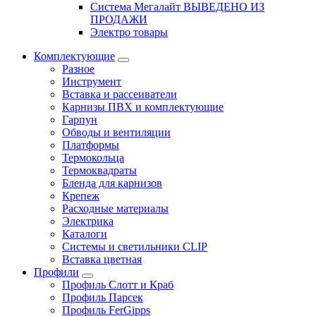
Система Мегалайт ВЫВЕДЕНО ИЗ
ПРОДАЖИ
Электро товары
Комплектующие
Разное
Инструмент
Вставка и рассеиватели
Карнизы ПВХ и комплектующие
Гарпун
Обводы и вентиляции
Платформы
Термокольца
Термоквадраты
Бленда для карнизов
Крепеж
Расходные материалы
Электрика
Каталоги
Системы и светильники CLIP
Вставка цветная
Профили
Профиль Слотт и Краб
Профиль Парсек
Профиль FerGipps