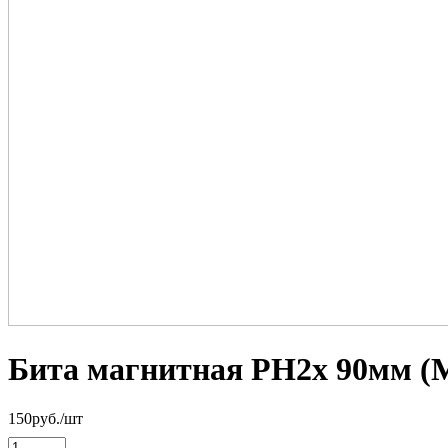
Бита магнитная PH2х 90мм (M
150
руб.
/шт