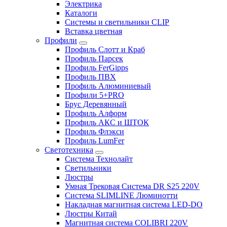
Электрика
Каталоги
Системы и светильники CLIP
Вставка цветная
Профили
Профиль Слотт и Краб
Профиль Парсек
Профиль FerGipps
Профиль ПВХ
Профиль Алюминиевый
Профили 5+PRO
Брус Деревянный
Профиль Алформ
Профиль АКС и ШТОК
Профиль Флэкси
Профиль LumFer
Светотехника
Система Технолайт
Светильники
Люстры
Умная Трековая Система DR S25 220V
Система SLIMLINE Люминотти
Накладная магнитная система LED-DO
Люстры Китай
Магнитная система COLIBRI 220V