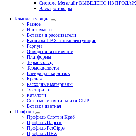
Система Мегалайт ВЫВЕДЕНО ИЗ ПРОДА
Электро товары
Комплектующие
Разное
Инструмент
Вставка и рассеиватели
Карнизы ПВХ и комплектующие
Гарпун
Обводы и вентиляции
Платформы
Термокольца
Термоквадраты
Бленда для карнизов
Крепеж
Расходные материалы
Электрика
Каталоги
Системы и светильники CLIP
Вставка цветная
Профили
Профиль Слотт и Краб
Профиль Парсек
Профиль FerGipps
Профиль ПВХ