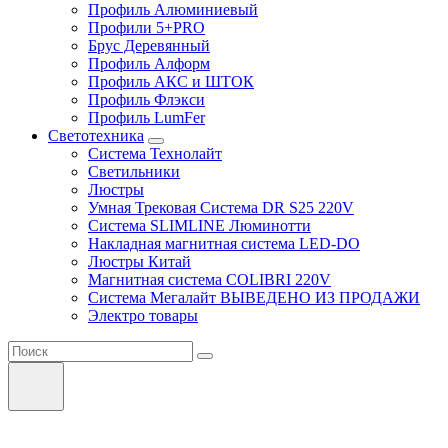
Профиль Алюминиевый
Профили 5+PRO
Брус Деревянный
Профиль Алформ
Профиль АКС и ШТОК
Профиль Флэкси
Профиль LumFer
Светотехника
Система Технолайт
Светильники
Люстры
Умная Трековая Система DR S25 220V
Система SLIMLINE Люминотти
Накладная магнитная система LED-DO
Люстры Китай
Магнитная система COLIBRI 220V
Система Мегалайт ВЫВЕДЕНО ИЗ ПРОДАЖИ
Электро товары