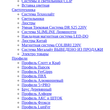
Системы и светильники CLIP
Вставка цветная
Светотехника
Система Технолайт
Светильники
Люстры
Умная Трековая Система DR S25 220V
Система SLIMLINE Люминотти
Накладная магнитная система LED-DO
Люстры Китай
Магнитная система COLIBRI 220V
Система Мегалайт ВЫВЕДЕНО ИЗ ПРОДАЖИ
Электро товары
Профили
Профиль Слотт и Краб
Профиль Парсек
Профиль FerGipps
Профиль ПВХ
Профиль Алюминиевый
Профили 5+PRO
Брус Деревянный
Профиль Алформ
Профиль АКС и ШТОК
Профиль Флэкси
Профиль LumFer