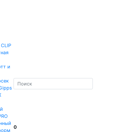
 CLIP
тная
тт и
рсек
Gipps
Х
й
PRO
нный
0
форм