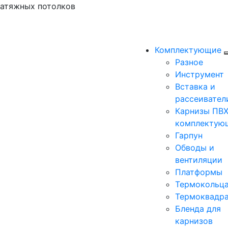
натяжных потолков
Комплектующие
Разное
Инструмент
Вставка и
рассеивател
Карнизы ПВХ
комплектую
Гарпун
Обводы и
вентиляции
Платформы
Термокольц
Термоквадр
Бленда для
карнизов