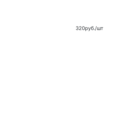
320
руб.
/шт