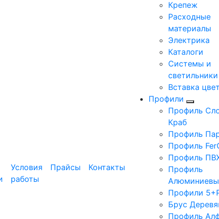
Крепеж
Расходные
материалы
Электрика
Каталоги
Системы и
светильники
Вставка цве
Профили
Профиль Сло
Краб
Профиль Па
Профиль Fer
Профиль ПВ
Условия
Прайсы
Контакты
Профиль
и
работы
Алюминиевы
Профили 5+
Брус Деревя
Профиль Ал