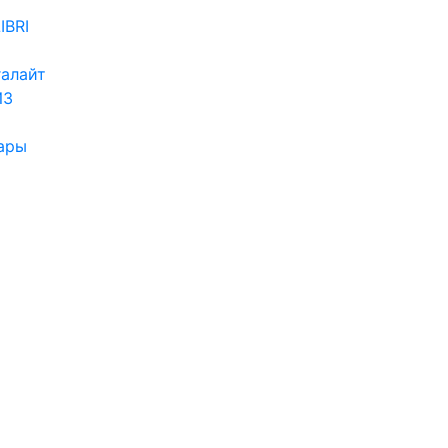
IBRI
алайт
ИЗ
ары