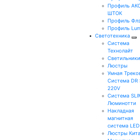
Профиль АКС
ШТОК
Профиль Фл
Профиль Lum
Светотехника
Система
Технолайт
Светильник
Люстры
Умная Треко
Система DR 
220V
Система SLI
Люминотти
Накладная
магнитная
система LE
Люстры Кит