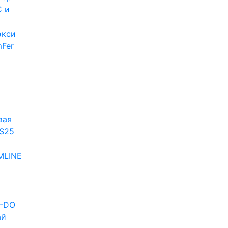
 и
экси
Fer
и
вая
S25
MLINE
D-DO
ай