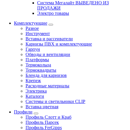
Система Мегалайт ВЫВЕДЕНО ИЗ
ПРОДАЖИ
Электро товары
Комплектующие
Разное
Инструмент
Вставка и рассеиватели
Карнизы ПВХ и комплектующие
Гарпун
Обводы и вентиляции
Платформы
Термокольца
Термоквадраты
Бленда для карнизов
Крепеж
Расходные материалы
Электрика
Каталоги
Системы и светильники CLIP
Вставка цветная
Профили
Профиль Слотт и Краб
Профиль Парсек
Профиль FerGipps