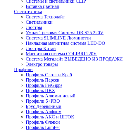
Системы и светильники CLIP
Вставка цветная
Светотехника
Система Технолайт
Светильники
Люстры
Умная Трековая Система DR S25 220V
Система SLIMLINE Люминотти
Накладная магнитная система LED-DO
Люстры Китай
Магнитная система COLIBRI 220V
Система Мегалайт ВЫВЕДЕНО ИЗ ПРОДАЖИ
Электро товары
Профили
Профиль Слотт и Краб
Профиль Парсек
Профиль FerGipps
Профиль ПВХ
Профиль Алюминиевый
Профили 5+PRO
Брус Деревянный
Профиль Алформ
Профиль АКС и ШТОК
Профиль Флэкси
Профиль LumFer