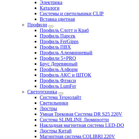
Электрика
Каталоги
Системы и светильники CLIP
Вставка цветная
Профили
Профиль Слотт и Краб
Профиль Парсек
Профиль FerGipps
Профиль ПВХ
Профиль Алюминиевый
Профили 5+PRO
Брус Деревянный
Профиль Алформ
Профиль АКС и ШТОК
Профиль Флэкси
Профиль LumFer
Светотехника
Система Технолайт
Светильники
Люстры
Умная Трековая Система DR S25 220V
Система SLIMLINE Люминотти
Накладная магнитная система LED-DO
Люстры Китай
Магнитная система COLIBRI 220V