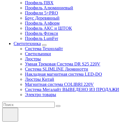
Профиль ПВХ
Профиль Алюминиевый
Профили 5+PRO
Брус Деревянный
Профиль Алформ
Профиль АКС и ШТОК
Профиль Флэкси
Профиль LumFer
Светотехника
Система Технолайт
Светильники
Люстры
Умная Трековая Система DR S25 220V
Система SLIMLINE Люминотти
Накладная магнитная система LED-DO
Люстры Китай
Магнитная система COLIBRI 220V
Система Мегалайт ВЫВЕДЕНО ИЗ ПРОДАЖИ
Электро товары