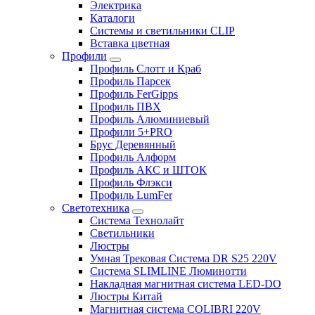
Электрика
Каталоги
Системы и светильники CLIP
Вставка цветная
Профили
Профиль Слотт и Краб
Профиль Парсек
Профиль FerGipps
Профиль ПВХ
Профиль Алюминиевый
Профили 5+PRO
Брус Деревянный
Профиль Алформ
Профиль АКС и ШТОК
Профиль Флэкси
Профиль LumFer
Светотехника
Система Технолайт
Светильники
Люстры
Умная Трековая Система DR S25 220V
Система SLIMLINE Люминотти
Накладная магнитная система LED-DO
Люстры Китай
Магнитная система COLIBRI 220V