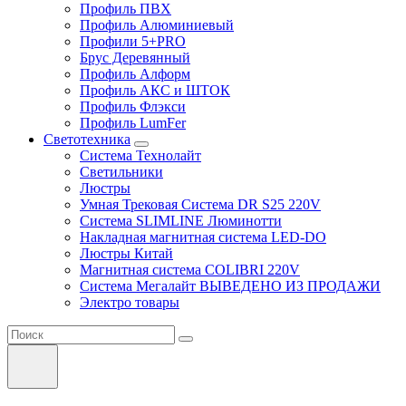
Профиль ПВХ
Профиль Алюминиевый
Профили 5+PRO
Брус Деревянный
Профиль Алформ
Профиль АКС и ШТОК
Профиль Флэкси
Профиль LumFer
Светотехника
Система Технолайт
Светильники
Люстры
Умная Трековая Система DR S25 220V
Система SLIMLINE Люминотти
Накладная магнитная система LED-DO
Люстры Китай
Магнитная система COLIBRI 220V
Система Мегалайт ВЫВЕДЕНО ИЗ ПРОДАЖИ
Электро товары