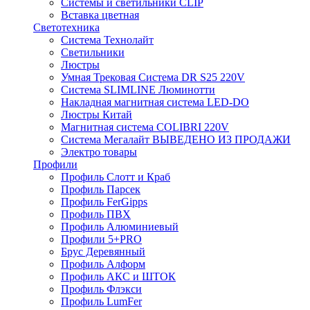
Системы и светильники CLIP
Вставка цветная
Светотехника
Система Технолайт
Светильники
Люстры
Умная Трековая Система DR S25 220V
Система SLIMLINE Люминотти
Накладная магнитная система LED-DO
Люстры Китай
Магнитная система COLIBRI 220V
Система Мегалайт ВЫВЕДЕНО ИЗ ПРОДАЖИ
Электро товары
Профили
Профиль Слотт и Краб
Профиль Парсек
Профиль FerGipps
Профиль ПВХ
Профиль Алюминиевый
Профили 5+PRO
Брус Деревянный
Профиль Алформ
Профиль АКС и ШТОК
Профиль Флэкси
Профиль LumFer