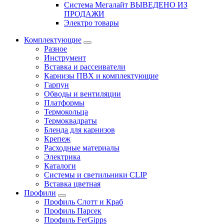
Система Мегалайт ВЫВЕДЕНО ИЗ
ПРОДАЖИ
Электро товары
Комплектующие
Разное
Инструмент
Вставка и рассеиватели
Карнизы ПВХ и комплектующие
Гарпун
Обводы и вентиляции
Платформы
Термокольца
Термоквадраты
Бленда для карнизов
Крепеж
Расходные материалы
Электрика
Каталоги
Системы и светильники CLIP
Вставка цветная
Профили
Профиль Слотт и Краб
Профиль Парсек
Профиль FerGipps