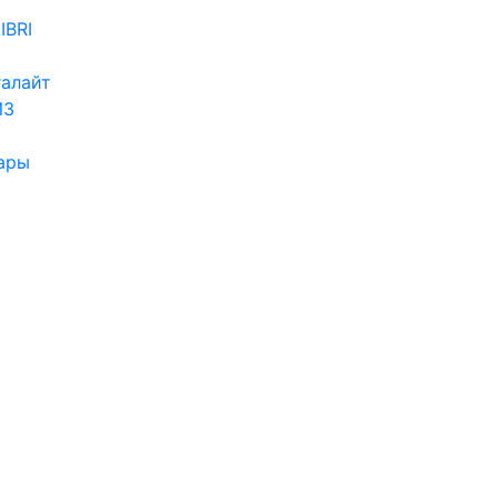
IBRI
алайт
ИЗ
ары