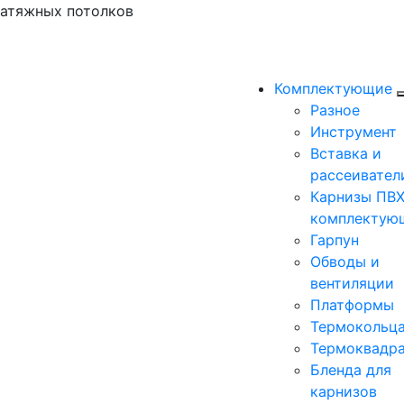
натяжных потолков
Комплектующие
Разное
Инструмент
Вставка и
рассеивател
Карнизы ПВХ
комплектую
Гарпун
Обводы и
вентиляции
Платформы
Термокольц
Термоквадр
Бленда для
карнизов