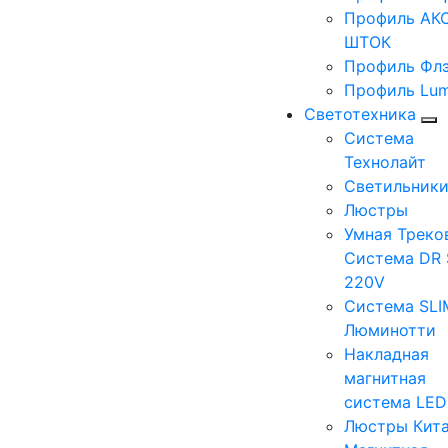
Профиль АКС
ШТОК
Профиль Фл
Профиль Lum
Светотехника
Система
Технолайт
Светильник
Люстры
Умная Треко
Система DR 
220V
Система SLI
Люминотти
Накладная
магнитная
система LE
Люстры Кит