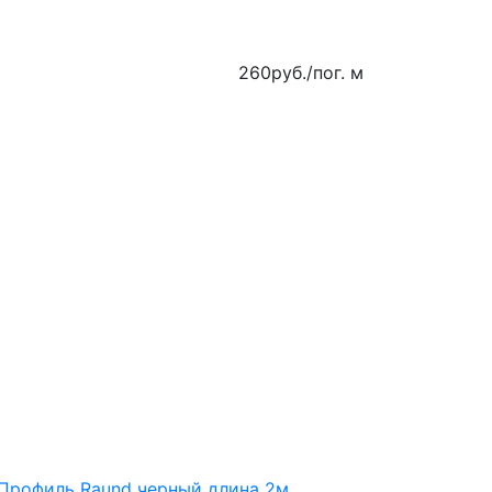
260
руб.
/пог. м