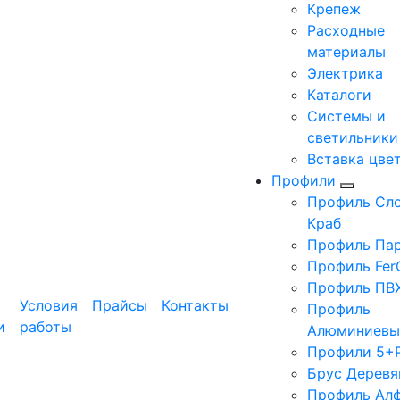
Крепеж
Расходные
материалы
Электрика
Каталоги
Системы и
светильники
Вставка цве
Профили
Профиль Сло
Краб
Профиль Па
Профиль Fer
Профиль ПВ
Условия
Прайсы
Контакты
Профиль
и
работы
Алюминиевы
Профили 5+
Брус Деревя
Профиль Ал