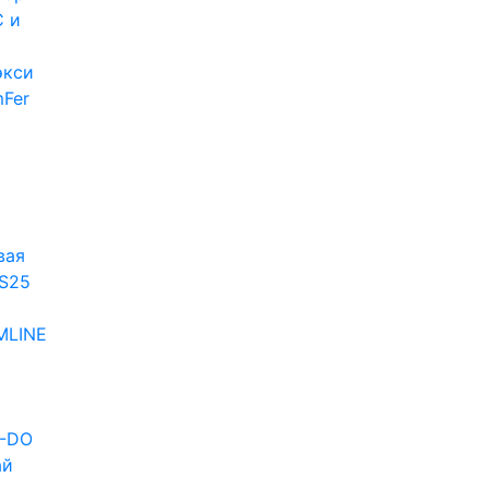
 и
экси
Fer
и
вая
S25
MLINE
D-DO
ай