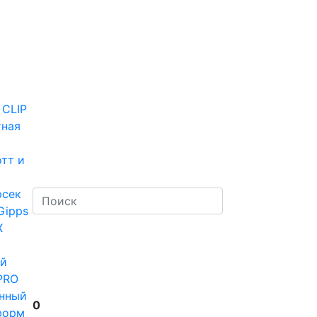
 CLIP
тная
тт и
рсек
Gipps
Х
й
PRO
нный
0
форм