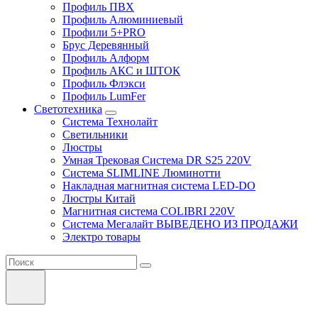
Профиль ПВХ
Профиль Алюминиевый
Профили 5+PRO
Брус Деревянный
Профиль Алформ
Профиль АКС и ШТОК
Профиль Флэкси
Профиль LumFer
Светотехника
Система Технолайт
Светильники
Люстры
Умная Трековая Система DR S25 220V
Система SLIMLINE Люминотти
Накладная магнитная система LED-DO
Люстры Китай
Магнитная система COLIBRI 220V
Система Мегалайт ВЫВЕДЕНО ИЗ ПРОДАЖИ
Электро товары