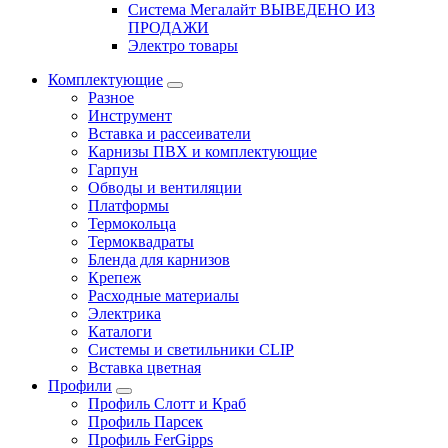
Система Мегалайт ВЫВЕДЕНО ИЗ
ПРОДАЖИ
Электро товары
Комплектующие
Разное
Инструмент
Вставка и рассеиватели
Карнизы ПВХ и комплектующие
Гарпун
Обводы и вентиляции
Платформы
Термокольца
Термоквадраты
Бленда для карнизов
Крепеж
Расходные материалы
Электрика
Каталоги
Системы и светильники CLIP
Вставка цветная
Профили
Профиль Слотт и Краб
Профиль Парсек
Профиль FerGipps