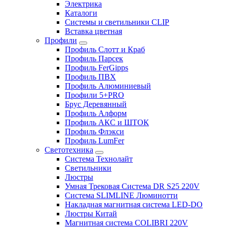
Электрика
Каталоги
Системы и светильники CLIP
Вставка цветная
Профили
Профиль Слотт и Краб
Профиль Парсек
Профиль FerGipps
Профиль ПВХ
Профиль Алюминиевый
Профили 5+PRO
Брус Деревянный
Профиль Алформ
Профиль АКС и ШТОК
Профиль Флэкси
Профиль LumFer
Светотехника
Система Технолайт
Светильники
Люстры
Умная Трековая Система DR S25 220V
Система SLIMLINE Люминотти
Накладная магнитная система LED-DO
Люстры Китай
Магнитная система COLIBRI 220V