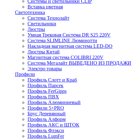
Системы и светильники CLIP
Вставка цветная
Светотехника
Система Технолайт
Светильники
Люстры
Умная Трековая Система DR S25 220V
Система SLIMLINE Люминотти
Накладная магнитная система LED-DO
Люстры Китай
Магнитная система COLIBRI 220V
Система Мегалайт ВЫВЕДЕНО ИЗ ПРОДАЖИ
Электро товары
Профили
Профиль Слотт и Краб
Профиль Парсек
Профиль FerGipps
Профиль ПВХ
Профиль Алюминиевый
Профили 5+PRO
Брус Деревянный
Профиль Алформ
Профиль АКС и ШТОК
Профиль Флэкси
Профиль LumFer