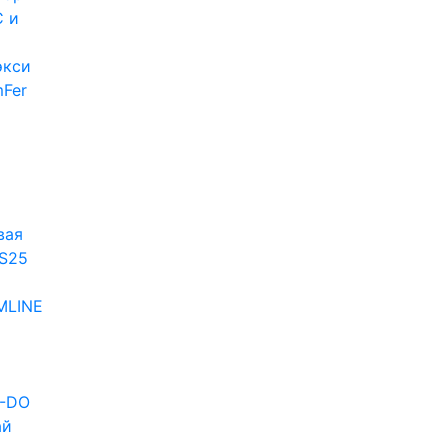
 и
экси
Fer
и
вая
S25
MLINE
D-DO
ай