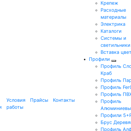
Крепеж
Расходные
материалы
Электрика
Каталоги
Системы и
светильники
Вставка цве
Профили
Профиль Сло
Краб
Профиль Па
Профиль Fer
Профиль ПВ
Условия
Прайсы
Контакты
Профиль
и
работы
Алюминиевы
Профили 5+
Брус Деревя
Профиль Ал