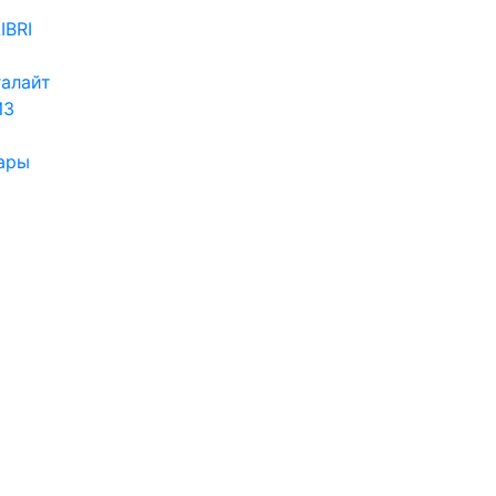
IBRI
алайт
ИЗ
ары