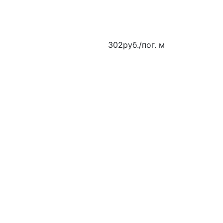
302
руб.
/пог. м