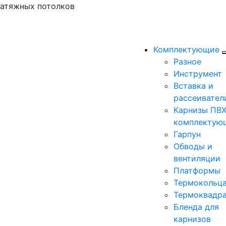
натяжных потолков
Комплектующие
Разное
Инструмент
Вставка и
рассеивател
Карнизы ПВХ
комплектую
Гарпун
Обводы и
вентиляции
Платформы
Термокольц
Термоквадр
Бленда для
карнизов