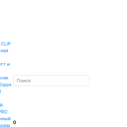
 CLIP
тная
тт и
рсек
Gipps
Х
й
PRO
нный
0
форм