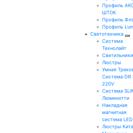
Профиль АКС
ШТОК
Профиль Фл
Профиль Lum
Светотехника
Система
Технолайт
Светильник
Люстры
Умная Треко
Система DR 
220V
Система SLI
Люминотти
Накладная
магнитная
система LE
Люстры Кит