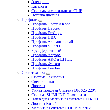
Электрика
Каталоги
Системы и светильники CLIP
Вставка цветная
Профили
Профиль Слотт и Краб
Профиль Парсек
Профиль FerGipps
Профиль ПВХ
Профиль Алюминиевый
Профили 5+PRO
Брус Деревянный
Профиль Алформ
Профиль АКС и ШТОК
Профиль Флэкси
Профиль LumFer
Светотехника
Система Технолайт
Светильники
Люстры
Умная Трековая Система DR S25 220V
Система SLIMLINE Люминотти
Накладная магнитная система LED-DO
Люстры Китай
Магнитная система COLIBRI 220V