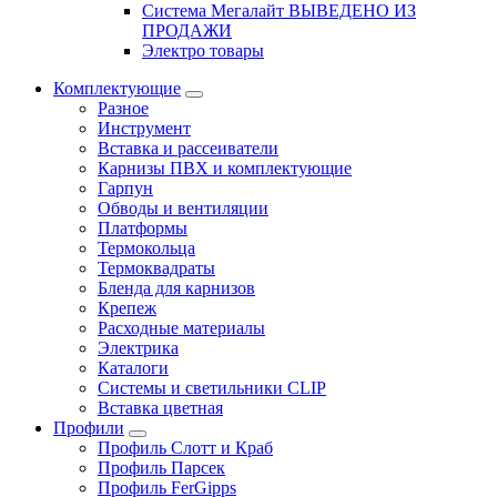
Система Мегалайт ВЫВЕДЕНО ИЗ
ПРОДАЖИ
Электро товары
Комплектующие
Разное
Инструмент
Вставка и рассеиватели
Карнизы ПВХ и комплектующие
Гарпун
Обводы и вентиляции
Платформы
Термокольца
Термоквадраты
Бленда для карнизов
Крепеж
Расходные материалы
Электрика
Каталоги
Системы и светильники CLIP
Вставка цветная
Профили
Профиль Слотт и Краб
Профиль Парсек
Профиль FerGipps