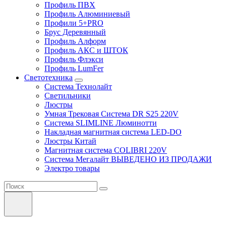
Профиль ПВХ
Профиль Алюминиевый
Профили 5+PRO
Брус Деревянный
Профиль Алформ
Профиль АКС и ШТОК
Профиль Флэкси
Профиль LumFer
Светотехника
Система Технолайт
Светильники
Люстры
Умная Трековая Система DR S25 220V
Система SLIMLINE Люминотти
Накладная магнитная система LED-DO
Люстры Китай
Магнитная система COLIBRI 220V
Система Мегалайт ВЫВЕДЕНО ИЗ ПРОДАЖИ
Электро товары