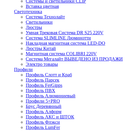
Системы и светильники CLIP
Вставка цветная
Светотехника
Система Технолайт
Светильники
Люстры
Умная Трековая Система DR S25 220V
Система SLIMLINE Люминотти
Накладная магнитная система LED-DO
Люстры Китай
Магнитная система COLIBRI 220V
Система Мегалайт ВЫВЕДЕНО ИЗ ПРОДАЖИ
Электро товары
Профили
Профиль Слотт и Краб
Профиль Парсек
Профиль FerGipps
Профиль ПВХ
Профиль Алюминиевый
Профили 5+PRO
Брус Деревянный
Профиль Алформ
Профиль АКС и ШТОК
Профиль Флэкси
Профиль LumFer