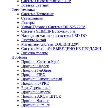
Системы и светильники CLIP
Вставка цветная
Светотехника
Система Технолайт
Светильники
Люстры
Умная Трековая Система DR S25 220V
Система SLIMLINE Люминотти
Накладная магнитная система LED-DO
Люстры Китай
Магнитная система COLIBRI 220V
Система Мегалайт ВЫВЕДЕНО ИЗ ПРОДАЖИ
Электро товары
Профили
Профиль Слотт и Краб
Профиль Парсек
Профиль FerGipps
Профиль ПВХ
Профиль Алюминиевый
Профили 5+PRO
Брус Деревянный
Профиль Алформ
Профиль АКС и ШТОК
Профиль Флэкси
Профиль LumFer