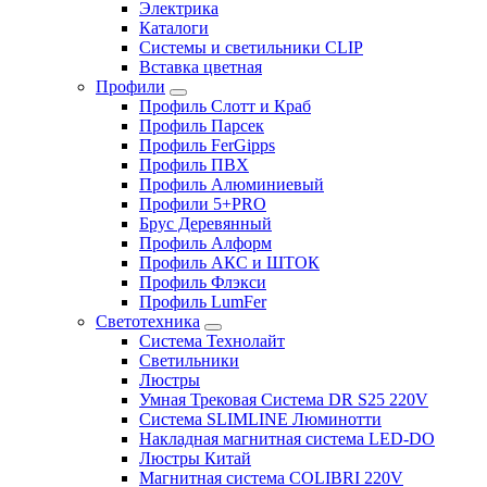
Электрика
Каталоги
Системы и светильники CLIP
Вставка цветная
Профили
Профиль Слотт и Краб
Профиль Парсек
Профиль FerGipps
Профиль ПВХ
Профиль Алюминиевый
Профили 5+PRO
Брус Деревянный
Профиль Алформ
Профиль АКС и ШТОК
Профиль Флэкси
Профиль LumFer
Светотехника
Система Технолайт
Светильники
Люстры
Умная Трековая Система DR S25 220V
Система SLIMLINE Люминотти
Накладная магнитная система LED-DO
Люстры Китай
Магнитная система COLIBRI 220V