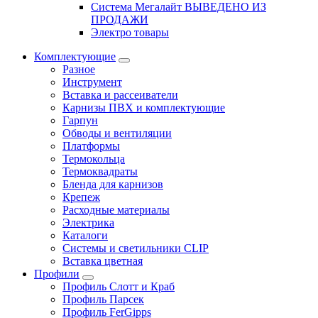
Система Мегалайт ВЫВЕДЕНО ИЗ
ПРОДАЖИ
Электро товары
Комплектующие
Разное
Инструмент
Вставка и рассеиватели
Карнизы ПВХ и комплектующие
Гарпун
Обводы и вентиляции
Платформы
Термокольца
Термоквадраты
Бленда для карнизов
Крепеж
Расходные материалы
Электрика
Каталоги
Системы и светильники CLIP
Вставка цветная
Профили
Профиль Слотт и Краб
Профиль Парсек
Профиль FerGipps