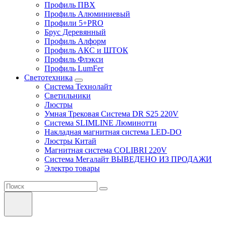
Профиль ПВХ
Профиль Алюминиевый
Профили 5+PRO
Брус Деревянный
Профиль Алформ
Профиль АКС и ШТОК
Профиль Флэкси
Профиль LumFer
Светотехника
Система Технолайт
Светильники
Люстры
Умная Трековая Система DR S25 220V
Система SLIMLINE Люминотти
Накладная магнитная система LED-DO
Люстры Китай
Магнитная система COLIBRI 220V
Система Мегалайт ВЫВЕДЕНО ИЗ ПРОДАЖИ
Электро товары