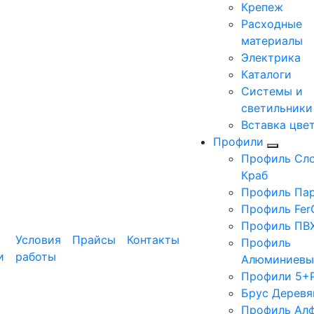
Крепеж
Расходные
материалы
Электрика
Каталоги
Системы и
светильники
Вставка цве
Профили
Профиль Сло
Краб
Профиль Па
Профиль Fer
Профиль ПВ
Условия
Прайсы
Контакты
Профиль
и
работы
Алюминиевы
Профили 5+
Брус Деревя
Профиль Ал