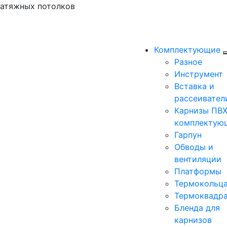
натяжных потолков
Комплектующие
Разное
Инструмент
Вставка и
рассеивател
Карнизы ПВХ
комплектую
Гарпун
Обводы и
вентиляции
Платформы
Термокольц
Термоквадр
Бленда для
карнизов