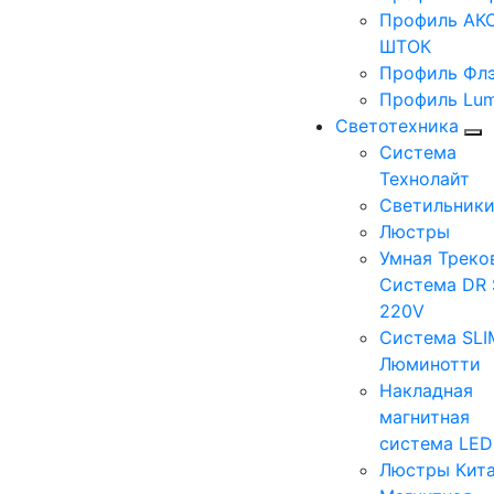
Профиль АКС
ШТОК
Профиль Фл
Профиль Lum
Светотехника
Система
Технолайт
Светильник
Люстры
Умная Треко
Система DR 
220V
Система SLI
Люминотти
Накладная
магнитная
система LE
Люстры Кит