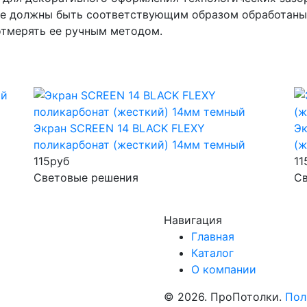
ые должны быть соответствующим образом обработаны.
отмерять ее ручным методом.
Экран SCREEN 14 BLACK FLEXY
Эк
поликарбонат (жесткий) 14мм темный
(ж
115
руб
11
Световые решения
С
Навигация
Главная
Каталог
О компании
© 2026. ПроПотолки.
Пол