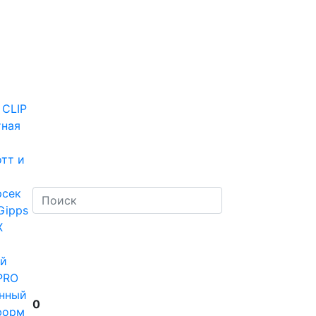
 CLIP
тная
тт и
рсек
Gipps
Х
й
PRO
нный
0
форм