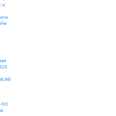
 и
экси
Fer
и
вая
S25
MLINE
D-DO
ай