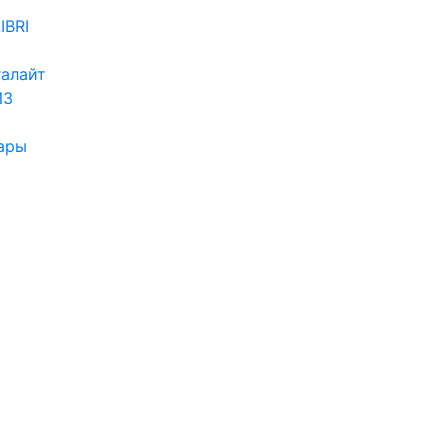
IBRI
алайт
ИЗ
ары