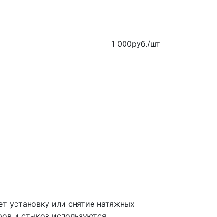
1 000
руб.
/шт
ет установку или снятие натяжных
ров и стыков используются