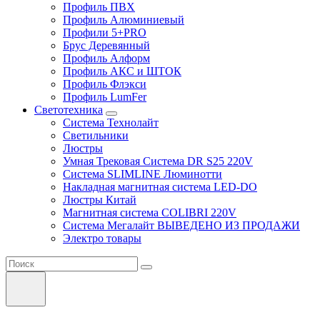
Профиль ПВХ
Профиль Алюминиевый
Профили 5+PRO
Брус Деревянный
Профиль Алформ
Профиль АКС и ШТОК
Профиль Флэкси
Профиль LumFer
Светотехника
Система Технолайт
Светильники
Люстры
Умная Трековая Система DR S25 220V
Система SLIMLINE Люминотти
Накладная магнитная система LED-DO
Люстры Китай
Магнитная система COLIBRI 220V
Система Мегалайт ВЫВЕДЕНО ИЗ ПРОДАЖИ
Электро товары