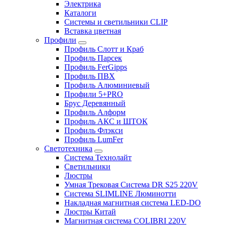
Электрика
Каталоги
Системы и светильники CLIP
Вставка цветная
Профили
Профиль Слотт и Краб
Профиль Парсек
Профиль FerGipps
Профиль ПВХ
Профиль Алюминиевый
Профили 5+PRO
Брус Деревянный
Профиль Алформ
Профиль АКС и ШТОК
Профиль Флэкси
Профиль LumFer
Светотехника
Система Технолайт
Светильники
Люстры
Умная Трековая Система DR S25 220V
Система SLIMLINE Люминотти
Накладная магнитная система LED-DO
Люстры Китай
Магнитная система COLIBRI 220V