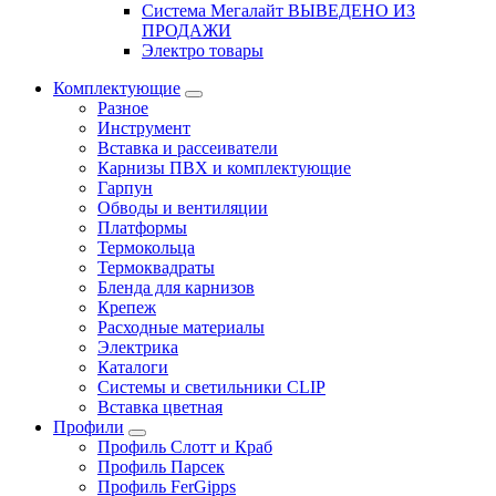
Система Мегалайт ВЫВЕДЕНО ИЗ
ПРОДАЖИ
Электро товары
Комплектующие
Разное
Инструмент
Вставка и рассеиватели
Карнизы ПВХ и комплектующие
Гарпун
Обводы и вентиляции
Платформы
Термокольца
Термоквадраты
Бленда для карнизов
Крепеж
Расходные материалы
Электрика
Каталоги
Системы и светильники CLIP
Вставка цветная
Профили
Профиль Слотт и Краб
Профиль Парсек
Профиль FerGipps