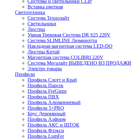
Системы и светильники CLIP
Вставка цветная
Светотехника
Система Технолайт
Светильники
Люстры
Умная Трековая Система DR S25 220V
Система SLIMLINE Люминотти
Накладная магнитная система LED-DO
Люстры Китай
Магнитная система COLIBRI 220V
Система Мегалайт ВЫВЕДЕНО ИЗ ПРОДАЖИ
Электро товары
Профили
Профиль Слотт и Краб
Профиль Парсек
Профиль FerGipps
Профиль ПВХ
Профиль Алюминиевый
Профили 5+PRO
Брус Деревянный
Профиль Алформ
Профиль АКС и ШТОК
Профиль Флэкси
Профиль LumFer