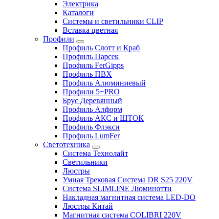
Электрика
Каталоги
Системы и светильники CLIP
Вставка цветная
Профили
Профиль Слотт и Краб
Профиль Парсек
Профиль FerGipps
Профиль ПВХ
Профиль Алюминиевый
Профили 5+PRO
Брус Деревянный
Профиль Алформ
Профиль АКС и ШТОК
Профиль Флэкси
Профиль LumFer
Светотехника
Система Технолайт
Светильники
Люстры
Умная Трековая Система DR S25 220V
Система SLIMLINE Люминотти
Накладная магнитная система LED-DO
Люстры Китай
Магнитная система COLIBRI 220V