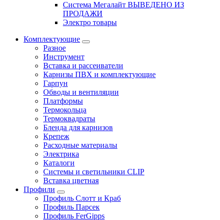
Система Мегалайт ВЫВЕДЕНО ИЗ
ПРОДАЖИ
Электро товары
Комплектующие
Разное
Инструмент
Вставка и рассеиватели
Карнизы ПВХ и комплектующие
Гарпун
Обводы и вентиляции
Платформы
Термокольца
Термоквадраты
Бленда для карнизов
Крепеж
Расходные материалы
Электрика
Каталоги
Системы и светильники CLIP
Вставка цветная
Профили
Профиль Слотт и Краб
Профиль Парсек
Профиль FerGipps