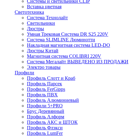
Системы и светильники CLIP
Вставка цветная
Светотехника
Система Технолайт
Светильники
Люстры
Умная Трековая Система DR S25 220V
Система SLIMLINE Люминотти
Накладная магнитная система LED-DO
Люстры Китай
Магнитная система COLIBRI 220V
Система Мегалайт ВЫВЕДЕНО ИЗ ПРОДАЖИ
Электро товары
Профили
Профиль Слотт и Краб
Профиль Парсек
Профиль FerGipps
Профиль ПВХ
Профиль Алюминиевый
Профили 5+PRO
Брус Деревянный
Профиль Алформ
Профиль АКС и ШТОК
Профиль Флэкси
Профиль LumFer