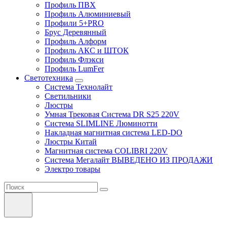
Профиль ПВХ
Профиль Алюминиевый
Профили 5+PRO
Брус Деревянный
Профиль Алформ
Профиль АКС и ШТОК
Профиль Флэкси
Профиль LumFer
Светотехника
Система Технолайт
Светильники
Люстры
Умная Трековая Система DR S25 220V
Система SLIMLINE Люминотти
Накладная магнитная система LED-DO
Люстры Китай
Магнитная система COLIBRI 220V
Система Мегалайт ВЫВЕДЕНО ИЗ ПРОДАЖИ
Электро товары