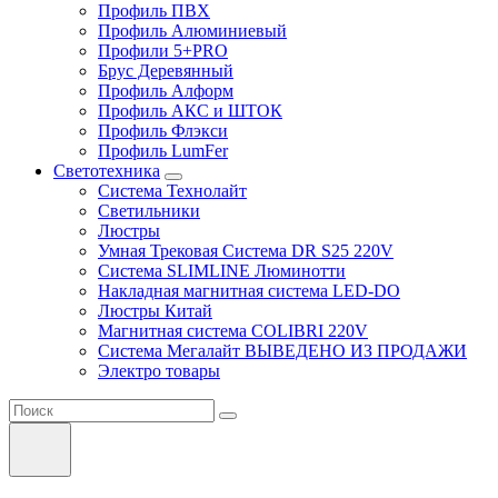
Профиль ПВХ
Профиль Алюминиевый
Профили 5+PRO
Брус Деревянный
Профиль Алформ
Профиль АКС и ШТОК
Профиль Флэкси
Профиль LumFer
Светотехника
Система Технолайт
Светильники
Люстры
Умная Трековая Система DR S25 220V
Система SLIMLINE Люминотти
Накладная магнитная система LED-DO
Люстры Китай
Магнитная система COLIBRI 220V
Система Мегалайт ВЫВЕДЕНО ИЗ ПРОДАЖИ
Электро товары