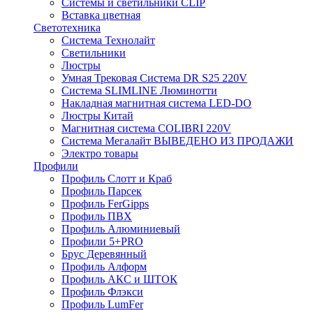
Системы и светильники CLIP
Вставка цветная
Светотехника
Система Технолайт
Светильники
Люстры
Умная Трековая Система DR S25 220V
Система SLIMLINE Люминотти
Накладная магнитная система LED-DO
Люстры Китай
Магнитная система COLIBRI 220V
Система Мегалайт ВЫВЕДЕНО ИЗ ПРОДАЖИ
Электро товары
Профили
Профиль Слотт и Краб
Профиль Парсек
Профиль FerGipps
Профиль ПВХ
Профиль Алюминиевый
Профили 5+PRO
Брус Деревянный
Профиль Алформ
Профиль АКС и ШТОК
Профиль Флэкси
Профиль LumFer