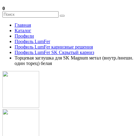
0
Главная
Каталог
Профили
Профиль LumFer
Профиль LumFer карнизные решения
Профиль LumFer SK Скрытый карниз
Торцевая заглушка для SK Magnum метал (внутр./внешн.
один торец) белая