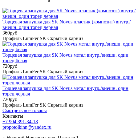
Торцевая заглушка для SK Novus пластик (композит) внутр./
внешн. один торец черная
360
руб
Профиль LumFer SK Скрытый карниз
Торцевая заглушка для SK Novus метал внутр./внешн. один
торец белая
720
руб
Профиль LumFer SK Скрытый карниз
Торцевая заглушка для SK Novus метал внутр./внешн. один
торец черная
720
руб
Профиль LumFer SK Скрытый карниз
Смотреть все товары
Контакты
+7 904 391-34-18
propotolkinn@yandex.ru
г. Нижний Новгород пер. Паскаля 1