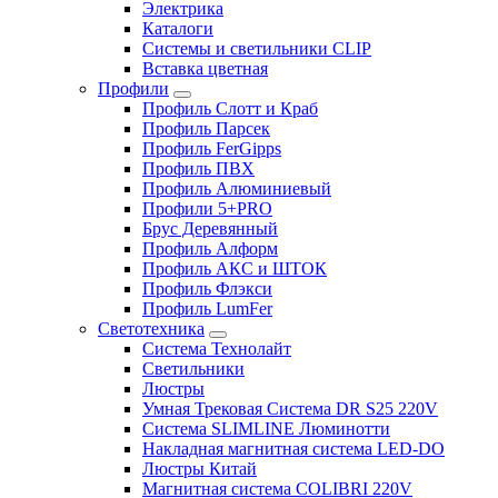
Электрика
Каталоги
Системы и светильники CLIP
Вставка цветная
Профили
Профиль Слотт и Краб
Профиль Парсек
Профиль FerGipps
Профиль ПВХ
Профиль Алюминиевый
Профили 5+PRO
Брус Деревянный
Профиль Алформ
Профиль АКС и ШТОК
Профиль Флэкси
Профиль LumFer
Светотехника
Система Технолайт
Светильники
Люстры
Умная Трековая Система DR S25 220V
Система SLIMLINE Люминотти
Накладная магнитная система LED-DO
Люстры Китай
Магнитная система COLIBRI 220V