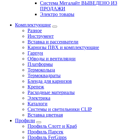
Система Мегалайт ВЫВЕДЕНО ИЗ
ПРОДАЖИ
Электро товары
Комплектующие
Разное
Инструмент
Вставка и рассеиватели
Карнизы ПВХ и комплектующие
Гарпун
Обводы и вентиляции
Платформы
Термокольца
Термоквадраты
Бленда для карнизов
Крепеж
Расходные материалы
Электрика
Каталоги
Системы и светильники CLIP
Вставка цветная
Профили
Профиль Слотт и Краб
Профиль Парсек
Профиль FerGipps