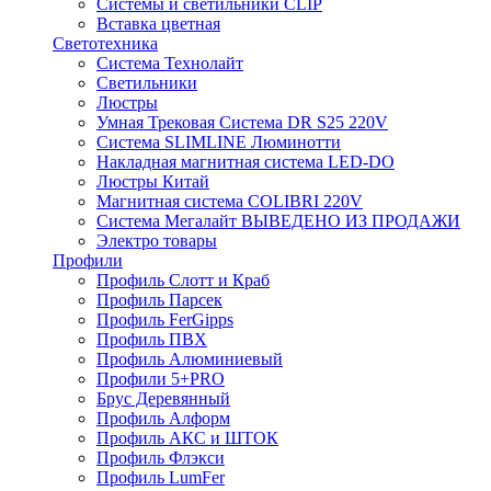
Системы и светильники CLIP
Вставка цветная
Светотехника
Система Технолайт
Светильники
Люстры
Умная Трековая Система DR S25 220V
Система SLIMLINE Люминотти
Накладная магнитная система LED-DO
Люстры Китай
Магнитная система COLIBRI 220V
Система Мегалайт ВЫВЕДЕНО ИЗ ПРОДАЖИ
Электро товары
Профили
Профиль Слотт и Краб
Профиль Парсек
Профиль FerGipps
Профиль ПВХ
Профиль Алюминиевый
Профили 5+PRO
Брус Деревянный
Профиль Алформ
Профиль АКС и ШТОК
Профиль Флэкси
Профиль LumFer