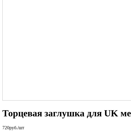
Торцевая заглушка для UK мет
720
руб.
/шт