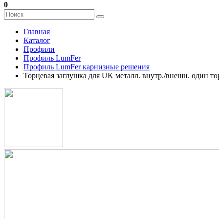
0
Главная
Каталог
Профили
Профиль LumFer
Профиль LumFer карнизные решения
Торцевая заглушка для UK металл. внутр./внешн. один то