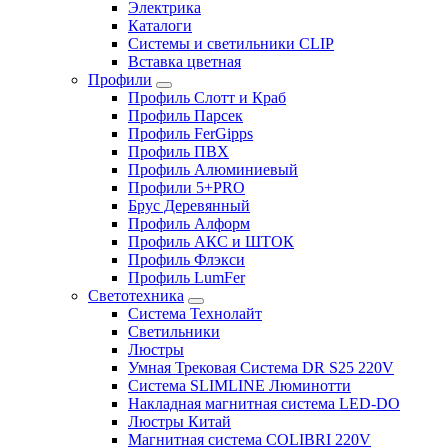
Электрика
Каталоги
Системы и светильники CLIP
Вставка цветная
Профили
Профиль Слотт и Краб
Профиль Парсек
Профиль FerGipps
Профиль ПВХ
Профиль Алюминиевый
Профили 5+PRO
Брус Деревянный
Профиль Алформ
Профиль АКС и ШТОК
Профиль Флэкси
Профиль LumFer
Светотехника
Система Технолайт
Светильники
Люстры
Умная Трековая Система DR S25 220V
Система SLIMLINE Люминотти
Накладная магнитная система LED-DO
Люстры Китай
Магнитная система COLIBRI 220V