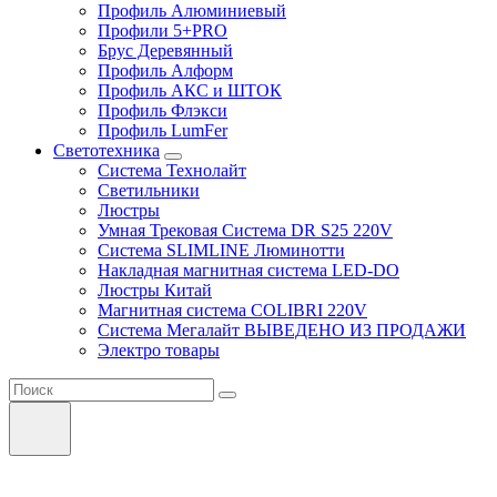
Профиль Алюминиевый
Профили 5+PRO
Брус Деревянный
Профиль Алформ
Профиль АКС и ШТОК
Профиль Флэкси
Профиль LumFer
Светотехника
Система Технолайт
Светильники
Люстры
Умная Трековая Система DR S25 220V
Система SLIMLINE Люминотти
Накладная магнитная система LED-DO
Люстры Китай
Магнитная система COLIBRI 220V
Система Мегалайт ВЫВЕДЕНО ИЗ ПРОДАЖИ
Электро товары