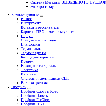
Система Мегалайт ВЫВЕДЕНО ИЗ ПРОДА
Электро товары
Комплектующие
Разное
Инструмент
Вставка и рассеиватели
Карнизы ПВХ и комплектующие
Гарпун
Обводы и вентиляции
Платформы
Термокольца
Термоквадраты
Бленда для карнизов
Крепеж
Расходные материалы
Электрика
Каталоги
Системы и светильники CLIP
Вставка цветная
Профили
Профиль Слотт и Краб
Профиль Парсек
Профиль FerGipps
Профиль ПВХ