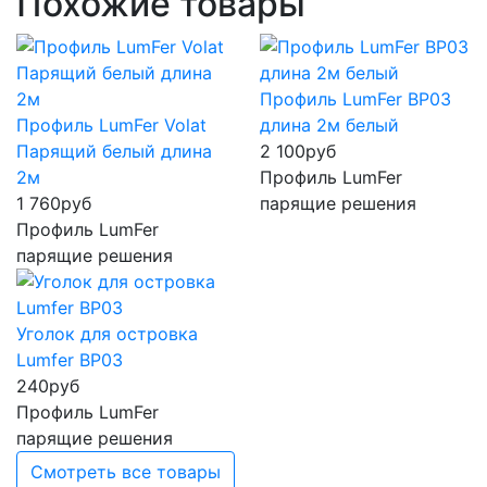
Похожие товары
Профиль LumFer BP03
Профиль LumFer Volat
длина 2м белый
Парящий белый длина
2 100
руб
2м
Профиль LumFer
1 760
руб
парящие решения
Профиль LumFer
парящие решения
Уголок для островка
Lumfer BP03
240
руб
Профиль LumFer
парящие решения
Смотреть все товары