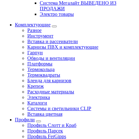
Система Мегалайт ВЫВЕДЕНО ИЗ
ПРОДАЖИ
Электро товары
Комплектующие
Разное
Инструмент
Вставка и рассеиватели
Карнизы ПВХ и комплектующие
Гарпун
Обводы и вентиляции
Платформы
Термокольца
Термоквадраты
Бленда для карнизов
Крепеж
Расходные материалы
Электрика
Каталоги
Системы и светильники CLIP
Вставка цветная
Профили
Профиль Слотт и Краб
Профиль Парсек
Профиль FerGipps