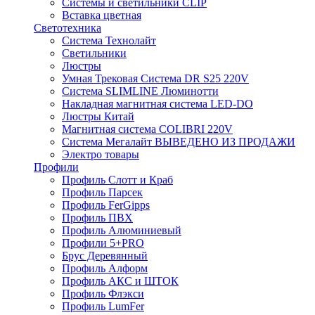
Системы и светильники CLIP
Вставка цветная
Светотехника
Система Технолайт
Светильники
Люстры
Умная Трековая Система DR S25 220V
Система SLIMLINE Люминотти
Накладная магнитная система LED-DO
Люстры Китай
Магнитная система COLIBRI 220V
Система Мегалайт ВЫВЕДЕНО ИЗ ПРОДАЖИ
Электро товары
Профили
Профиль Слотт и Краб
Профиль Парсек
Профиль FerGipps
Профиль ПВХ
Профиль Алюминиевый
Профили 5+PRO
Брус Деревянный
Профиль Алформ
Профиль АКС и ШТОК
Профиль Флэкси
Профиль LumFer