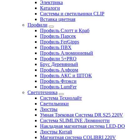
Электрика
Каталоги
Системы и светильники CLIP
Вставка цветная
Профили
Профиль Слотт и Краб
Профиль Парсек
Профиль FerGipps
Профиль ПВХ
Профиль Алюминиевый
Профили 5+PRO
Брус Деревянный
Профиль Алформ
Профиль АКС и ШТОК
Профиль Флэкси
Профиль LumFer
Светотехника
Система Технолайт
Светильники
Люстры
Умная Трековая Система DR S25 220V
Система SLIMLINE Люминотти
Накладная магнитная система LED-DO
Люстры Китай
Магнитная система COLIBRI 220V