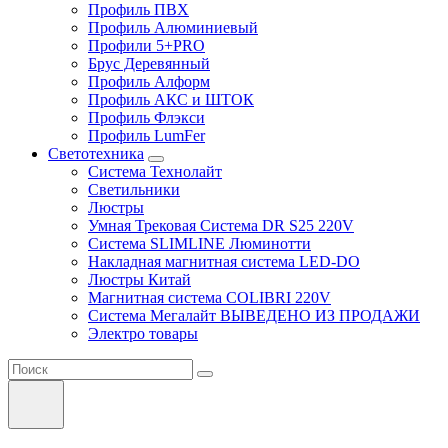
Профиль ПВХ
Профиль Алюминиевый
Профили 5+PRO
Брус Деревянный
Профиль Алформ
Профиль АКС и ШТОК
Профиль Флэкси
Профиль LumFer
Светотехника
Система Технолайт
Светильники
Люстры
Умная Трековая Система DR S25 220V
Система SLIMLINE Люминотти
Накладная магнитная система LED-DO
Люстры Китай
Магнитная система COLIBRI 220V
Система Мегалайт ВЫВЕДЕНО ИЗ ПРОДАЖИ
Электро товары