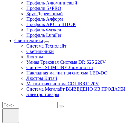
Профиль Алюминиевый
Профили 5+PRO
Брус Деревянный
Профиль Алформ
Профиль АКС и ШТОК
Профиль Флэкси
Профиль LumFer
Светотехника
Система Технолайт
Светильники
Люстры
Умная Трековая Система DR S25 220V
Система SLIMLINE Люминотти
Накладная магнитная система LED-DO
Люстры Китай
Магнитная система COLIBRI 220V
Система Мегалайт ВЫВЕДЕНО ИЗ ПРОДАЖИ
Электро товары