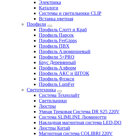
Электрика
Каталоги
Системы и светильники CLIP
Вставка цветная
Профили
Профиль Слотт и Краб
Профиль Парсек
Профиль FerGipps
Профиль ПВХ
Профиль Алюминиевый
Профили 5+PRO
Брус Деревянный
Профиль Алформ
Профиль АКС и ШТОК
Профиль Флэкси
Профиль LumFer
Светотехника
Система Технолайт
Светильники
Люстры
Умная Трековая Система DR S25 220V
Система SLIMLINE Люминотти
Накладная магнитная система LED-DO
Люстры Китай
Магнитная система COLIBRI 220V