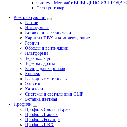
Система Мегалайт ВЫВЕДЕНО ИЗ ПРОДА
Электро товары
Комплектующие
Разное
Инструмент
Вставка и рассеиватели
Карнизы ПВХ и комплектующие
Гарпун
Обводы и вентиляции
Платформы
Термокольца
Термоквадраты
Бленда для карнизов
Крепеж
Расходные материалы
Электрика
Каталоги
Системы и светильники CLIP
Вставка цветная
Профили
Профиль Слотт и Краб
Профиль Парсек
Профиль FerGipps
Профиль ПВХ