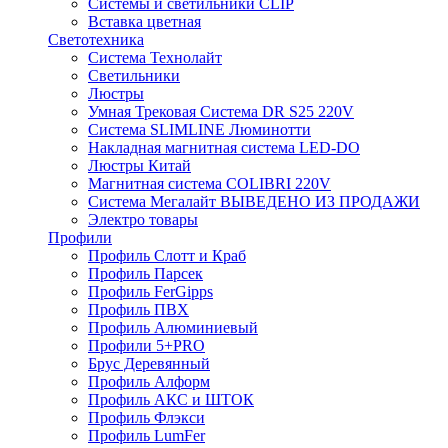
Системы и светильники CLIP
Вставка цветная
Светотехника
Система Технолайт
Светильники
Люстры
Умная Трековая Система DR S25 220V
Система SLIMLINE Люминотти
Накладная магнитная система LED-DO
Люстры Китай
Магнитная система COLIBRI 220V
Система Мегалайт ВЫВЕДЕНО ИЗ ПРОДАЖИ
Электро товары
Профили
Профиль Слотт и Краб
Профиль Парсек
Профиль FerGipps
Профиль ПВХ
Профиль Алюминиевый
Профили 5+PRO
Брус Деревянный
Профиль Алформ
Профиль АКС и ШТОК
Профиль Флэкси
Профиль LumFer