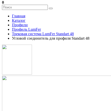
0
Главная
Каталог
Профили
Профиль LumFer
Трековая система LumFer Standart 48
Угловой соединитель для профиля Standart 48