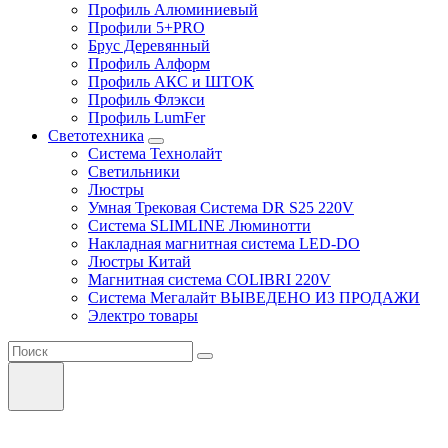
Профиль Алюминиевый
Профили 5+PRO
Брус Деревянный
Профиль Алформ
Профиль АКС и ШТОК
Профиль Флэкси
Профиль LumFer
Светотехника
Система Технолайт
Светильники
Люстры
Умная Трековая Система DR S25 220V
Система SLIMLINE Люминотти
Накладная магнитная система LED-DO
Люстры Китай
Магнитная система COLIBRI 220V
Система Мегалайт ВЫВЕДЕНО ИЗ ПРОДАЖИ
Электро товары