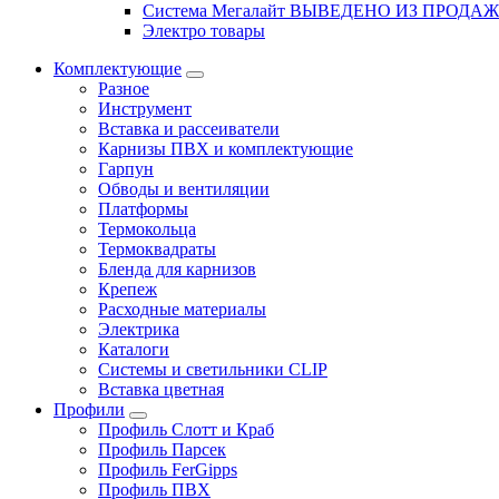
Система Мегалайт ВЫВЕДЕНО ИЗ ПРОДА
Электро товары
Комплектующие
Разное
Инструмент
Вставка и рассеиватели
Карнизы ПВХ и комплектующие
Гарпун
Обводы и вентиляции
Платформы
Термокольца
Термоквадраты
Бленда для карнизов
Крепеж
Расходные материалы
Электрика
Каталоги
Системы и светильники CLIP
Вставка цветная
Профили
Профиль Слотт и Краб
Профиль Парсек
Профиль FerGipps
Профиль ПВХ