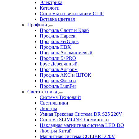
Электрика
Каталоги
Системы и светильники CLIP
Вставка цветная
Профили
Профиль Слотт и Краб
Профиль Парсек
Профиль FerGipps
Профиль ПВХ
Профиль Алюминиевый
Профили 5+PRO
Брус Деревянный
Профиль Алформ
Профиль АКС и ШТОК
Профиль Флэкси
Профиль LumFer
Светотехника
Система Технолайт
Светильники
Люстры
Умная Трековая Система DR S25 220V
Система SLIMLINE Люминотти
Накладная магнитная система LED-DO
Люстры Китай
Магнитная система COLIBRI 220V