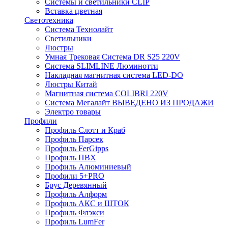
Системы и светильники CLIP
Вставка цветная
Светотехника
Система Технолайт
Светильники
Люстры
Умная Трековая Система DR S25 220V
Система SLIMLINE Люминотти
Накладная магнитная система LED-DO
Люстры Китай
Магнитная система COLIBRI 220V
Система Мегалайт ВЫВЕДЕНО ИЗ ПРОДАЖИ
Электро товары
Профили
Профиль Слотт и Краб
Профиль Парсек
Профиль FerGipps
Профиль ПВХ
Профиль Алюминиевый
Профили 5+PRO
Брус Деревянный
Профиль Алформ
Профиль АКС и ШТОК
Профиль Флэкси
Профиль LumFer