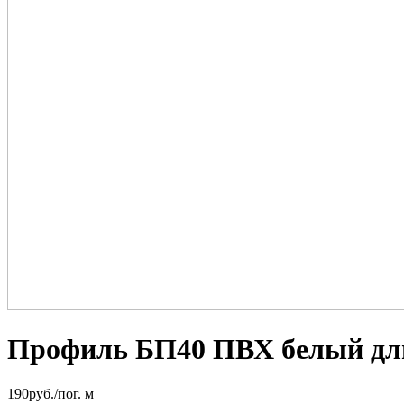
Профиль БП40 ПВХ белый дл
190
руб.
/пог. м