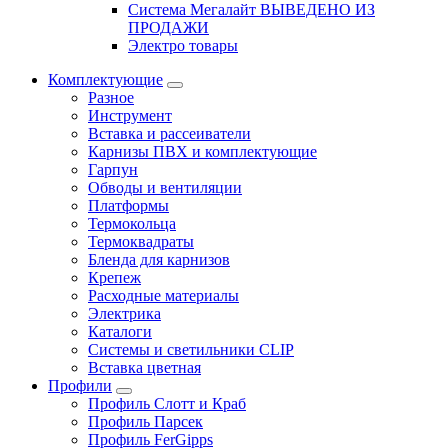
Система Мегалайт ВЫВЕДЕНО ИЗ
ПРОДАЖИ
Электро товары
Комплектующие
Разное
Инструмент
Вставка и рассеиватели
Карнизы ПВХ и комплектующие
Гарпун
Обводы и вентиляции
Платформы
Термокольца
Термоквадраты
Бленда для карнизов
Крепеж
Расходные материалы
Электрика
Каталоги
Системы и светильники CLIP
Вставка цветная
Профили
Профиль Слотт и Краб
Профиль Парсек
Профиль FerGipps