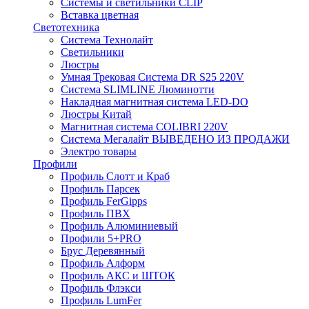
Системы и светильники CLIP
Вставка цветная
Светотехника
Система Технолайт
Светильники
Люстры
Умная Трековая Система DR S25 220V
Система SLIMLINE Люминотти
Накладная магнитная система LED-DO
Люстры Китай
Магнитная система COLIBRI 220V
Система Мегалайт ВЫВЕДЕНО ИЗ ПРОДАЖИ
Электро товары
Профили
Профиль Слотт и Краб
Профиль Парсек
Профиль FerGipps
Профиль ПВХ
Профиль Алюминиевый
Профили 5+PRO
Брус Деревянный
Профиль Алформ
Профиль АКС и ШТОК
Профиль Флэкси
Профиль LumFer