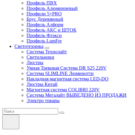
Профиль ПВХ
Профиль Алюминиевый
Профили 5+PRO
Брус Деревянный
Профиль Алформ
Профиль АКС и ШТОК
Профиль Флэкси
Профиль LumFer
Светотехника
Система Технолайт
Светильники
Люстры
Умная Трековая Система DR S25 220V
Система SLIMLINE Люминотти
Накладная магнитная система LED-DO
Люстры Китай
Магнитная система COLIBRI 220V
Система Мегалайт ВЫВЕДЕНО ИЗ ПРОДАЖИ
Электро товары