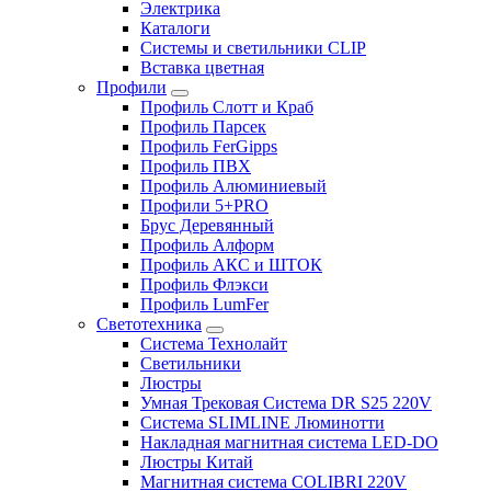
Электрика
Каталоги
Системы и светильники CLIP
Вставка цветная
Профили
Профиль Слотт и Краб
Профиль Парсек
Профиль FerGipps
Профиль ПВХ
Профиль Алюминиевый
Профили 5+PRO
Брус Деревянный
Профиль Алформ
Профиль АКС и ШТОК
Профиль Флэкси
Профиль LumFer
Светотехника
Система Технолайт
Светильники
Люстры
Умная Трековая Система DR S25 220V
Система SLIMLINE Люминотти
Накладная магнитная система LED-DO
Люстры Китай
Магнитная система COLIBRI 220V