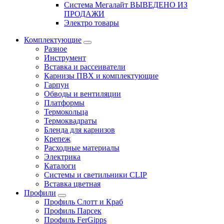
Система Мегалайт ВЫВЕДЕНО ИЗ
ПРОДАЖИ
Электро товары
Комплектующие
Разное
Инструмент
Вставка и рассеиватели
Карнизы ПВХ и комплектующие
Гарпун
Обводы и вентиляции
Платформы
Термокольца
Термоквадраты
Бленда для карнизов
Крепеж
Расходные материалы
Электрика
Каталоги
Системы и светильники CLIP
Вставка цветная
Профили
Профиль Слотт и Краб
Профиль Парсек
Профиль FerGipps