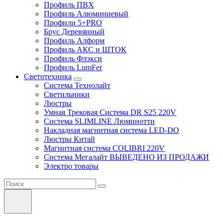
Профиль ПВХ
Профиль Алюминиевый
Профили 5+PRO
Брус Деревянный
Профиль Алформ
Профиль АКС и ШТОК
Профиль Флэкси
Профиль LumFer
Светотехника
Система Технолайт
Светильники
Люстры
Умная Трековая Система DR S25 220V
Система SLIMLINE Люминотти
Накладная магнитная система LED-DO
Люстры Китай
Магнитная система COLIBRI 220V
Система Мегалайт ВЫВЕДЕНО ИЗ ПРОДАЖИ
Электро товары