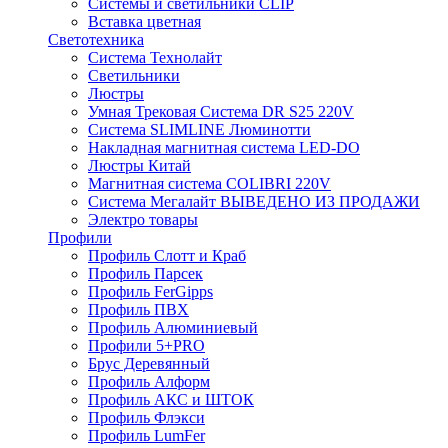
Системы и светильники CLIP
Вставка цветная
Светотехника
Система Технолайт
Светильники
Люстры
Умная Трековая Система DR S25 220V
Система SLIMLINE Люминотти
Накладная магнитная система LED-DO
Люстры Китай
Магнитная система COLIBRI 220V
Система Мегалайт ВЫВЕДЕНО ИЗ ПРОДАЖИ
Электро товары
Профили
Профиль Слотт и Краб
Профиль Парсек
Профиль FerGipps
Профиль ПВХ
Профиль Алюминиевый
Профили 5+PRO
Брус Деревянный
Профиль Алформ
Профиль АКС и ШТОК
Профиль Флэкси
Профиль LumFer