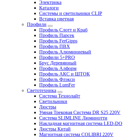
Электрика
Каталоги
Системы и светильники CLIP
Вставка цветная
Профили
Профиль Слотт и Краб
Профиль Парсек
Профиль FerGipps
Профиль ПВХ
Профиль Алюминиевый
Профили 5+PRO
Брус Деревянный
Профиль Алформ
Профиль АКС и ШТОК
Профиль Флэкси
Профиль LumFer
Светотехника
Система Технолайт
Светильники
Люстры
Умная Трековая Система DR S25 220V
Система SLIMLINE Люминотти
Накладная магнитная система LED-DO
Люстры Китай
Магнитная система COLIBRI 220V