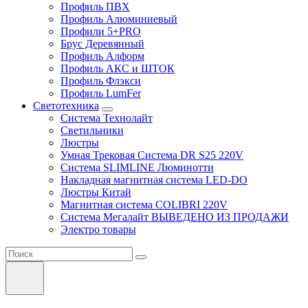
Профиль ПВХ
Профиль Алюминиевый
Профили 5+PRO
Брус Деревянный
Профиль Алформ
Профиль АКС и ШТОК
Профиль Флэкси
Профиль LumFer
Светотехника
Система Технолайт
Светильники
Люстры
Умная Трековая Система DR S25 220V
Система SLIMLINE Люминотти
Накладная магнитная система LED-DO
Люстры Китай
Магнитная система COLIBRI 220V
Система Мегалайт ВЫВЕДЕНО ИЗ ПРОДАЖИ
Электро товары