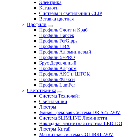
Электрика
Каталоги
Системы и светильники CLIP
Вставка цветная
Профили
Профиль Слотт и Краб
Профиль Парсек
Профиль FerGipps
Профиль ПВХ
Профиль Алюминиевый
Профили 5+PRO
Брус Деревянный
Профиль Алформ
Профиль АКС и ШТОК
Профиль Флэкси
Профиль LumFer
Светотехника
Система Технолайт
Светильники
Люстры
Умная Трековая Система DR S25 220V
Система SLIMLINE Люминотти
Накладная магнитная система LED-DO
Люстры Китай
Магнитная система COLIBRI 220V