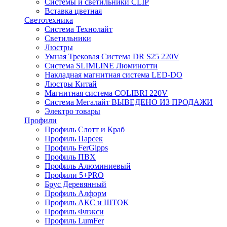
Системы и светильники CLIP
Вставка цветная
Светотехника
Система Технолайт
Светильники
Люстры
Умная Трековая Система DR S25 220V
Система SLIMLINE Люминотти
Накладная магнитная система LED-DO
Люстры Китай
Магнитная система COLIBRI 220V
Система Мегалайт ВЫВЕДЕНО ИЗ ПРОДАЖИ
Электро товары
Профили
Профиль Слотт и Краб
Профиль Парсек
Профиль FerGipps
Профиль ПВХ
Профиль Алюминиевый
Профили 5+PRO
Брус Деревянный
Профиль Алформ
Профиль АКС и ШТОК
Профиль Флэкси
Профиль LumFer