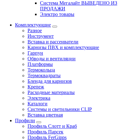
Система Мегалайт ВЫВЕДЕНО ИЗ
ПРОДАЖИ
Электро товары
Комплектующие
Разное
Инструмент
Вставка и рассеиватели
Карнизы ПВХ и комплектующие
Гарпун
Обводы и вентиляции
Платформы
Термокольца
Термоквадраты
Бленда для карнизов
Крепеж
Расходные материалы
Электрика
Каталоги
Системы и светильники CLIP
Вставка цветная
Профили
Профиль Слотт и Краб
Профиль Парсек
Профиль FerGipps