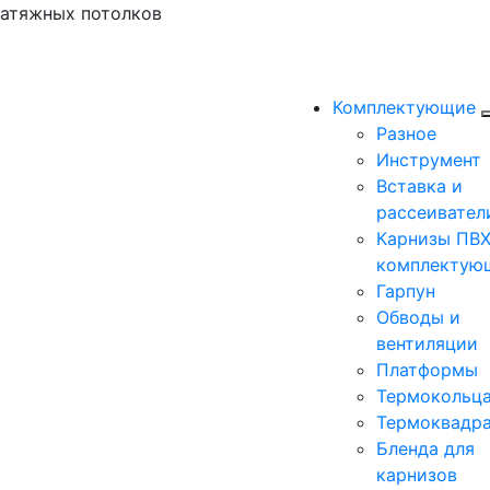
натяжных потолков
Комплектующие
Разное
Инструмент
Вставка и
рассеивател
Карнизы ПВХ
комплектую
Гарпун
Обводы и
вентиляции
Платформы
Термокольц
Термоквадр
Бленда для
карнизов