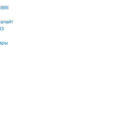
IBRI
алайт
ИЗ
ары