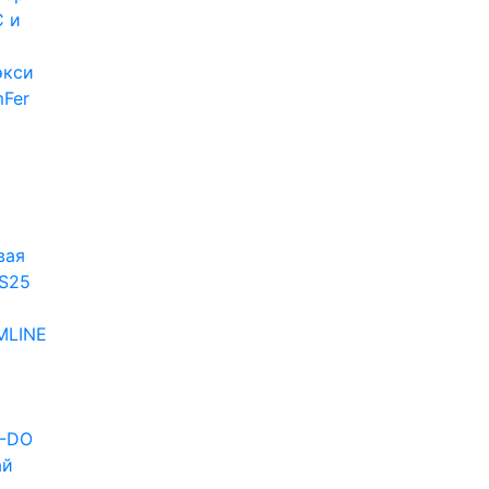
 и
экси
Fer
и
вая
S25
MLINE
D-DO
ай