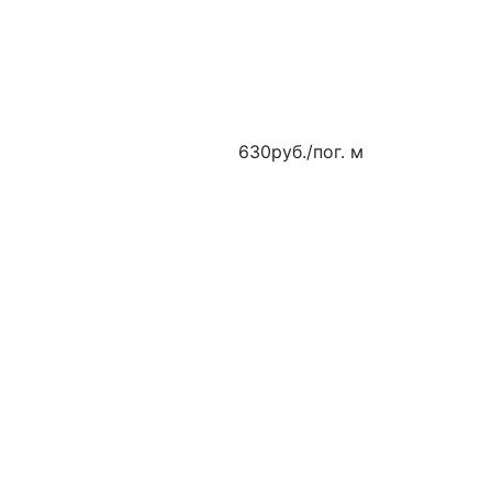
630
руб.
/пог. м