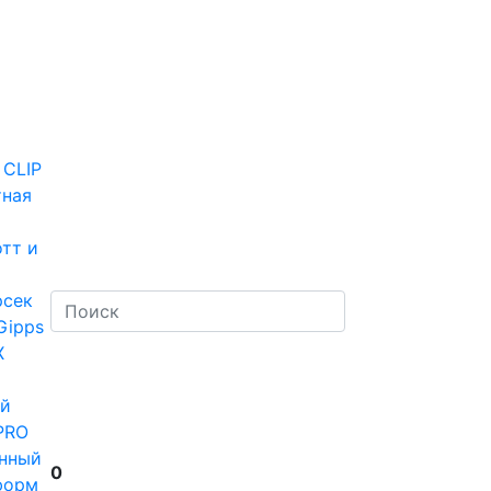
 CLIP
тная
тт и
рсек
Gipps
Х
й
PRO
нный
0
форм