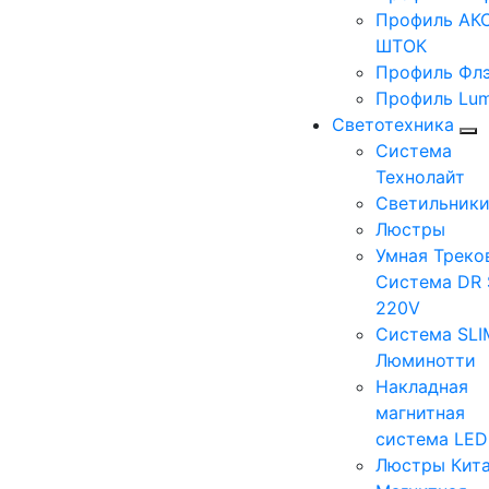
Профиль АКС
ШТОК
Профиль Фл
Профиль Lum
Светотехника
Система
Технолайт
Светильник
Люстры
Умная Треко
Система DR 
220V
Система SLI
Люминотти
Накладная
магнитная
система LE
Люстры Кит