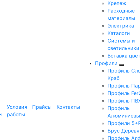
Крепеж
Расходные
материалы
Электрика
Каталоги
Системы и
светильники
Вставка цве
Профили
Профиль Сло
Краб
Профиль Па
Профиль Fer
Профиль ПВ
Условия
Прайсы
Контакты
Профиль
и
работы
Алюминиевы
Профили 5+
Брус Деревя
Профиль Ал