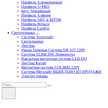
Профиль Алюминиевый
Профили 5+PRO
Брус Деревянный
Профиль Алформ
Профиль АКС и ШТОК
Профиль Флэкси
Профиль LumFer
Светотехника
Система Технолайт
Светильники
Люстры
Умная Трековая Система DR S25 220V
Система SLIMLINE Люминотти
Накладная магнитная система LED-DO
Люстры Китай
Магнитная система COLIBRI 220V
Система Мегалайт ВЫВЕДЕНО ИЗ ПРОДАЖИ
Электро товары