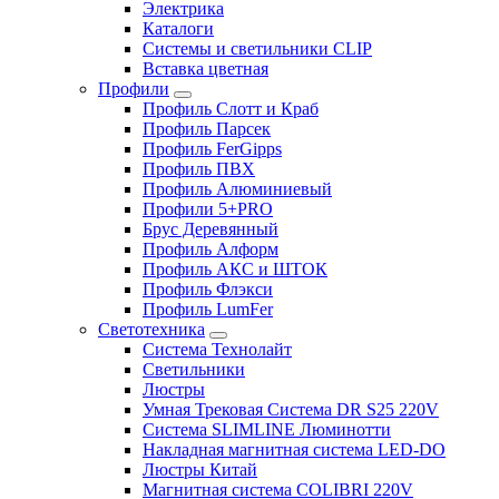
Электрика
Каталоги
Системы и светильники CLIP
Вставка цветная
Профили
Профиль Слотт и Краб
Профиль Парсек
Профиль FerGipps
Профиль ПВХ
Профиль Алюминиевый
Профили 5+PRO
Брус Деревянный
Профиль Алформ
Профиль АКС и ШТОК
Профиль Флэкси
Профиль LumFer
Светотехника
Система Технолайт
Светильники
Люстры
Умная Трековая Система DR S25 220V
Система SLIMLINE Люминотти
Накладная магнитная система LED-DO
Люстры Китай
Магнитная система COLIBRI 220V