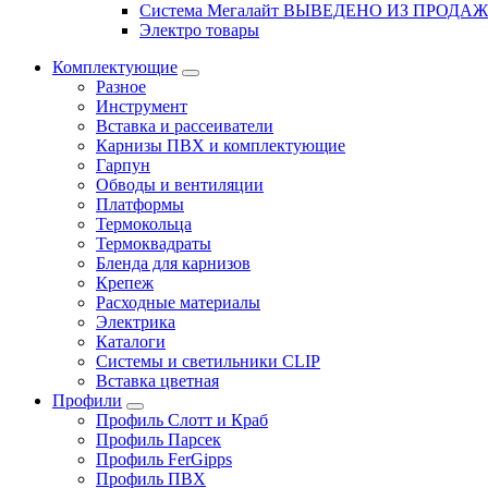
Система Мегалайт ВЫВЕДЕНО ИЗ ПРОДА
Электро товары
Комплектующие
Разное
Инструмент
Вставка и рассеиватели
Карнизы ПВХ и комплектующие
Гарпун
Обводы и вентиляции
Платформы
Термокольца
Термоквадраты
Бленда для карнизов
Крепеж
Расходные материалы
Электрика
Каталоги
Системы и светильники CLIP
Вставка цветная
Профили
Профиль Слотт и Краб
Профиль Парсек
Профиль FerGipps
Профиль ПВХ