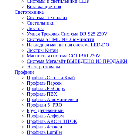
Системы и светильники CLIP
Вставка цветная
Светотехника
Система Технолайт
Светильники
Люстры
Умная Трековая Система DR S25 220V
Система SLIMLINE Люминотти
Накладная магнитная система LED-DO
Люстры Китай
Магнитная система COLIBRI 220V
Система Мегалайт ВЫВЕДЕНО ИЗ ПРОДАЖИ
Электро товары
Профили
Профиль Слотт и Краб
Профиль Парсек
Профиль FerGipps
Профиль ПВХ
Профиль Алюминиевый
Профили 5+PRO
Брус Деревянный
Профиль Алформ
Профиль АКС и ШТОК
Профиль Флэкси
Профиль LumFer