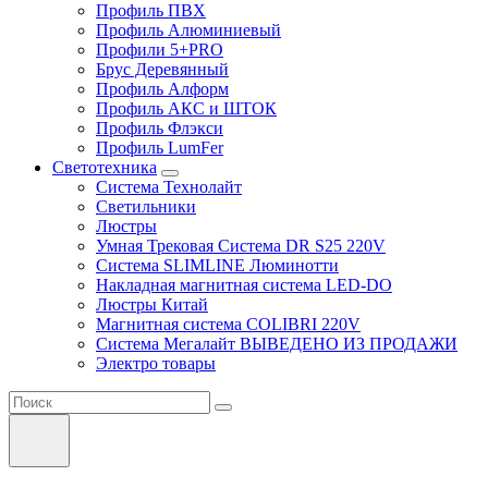
Профиль ПВХ
Профиль Алюминиевый
Профили 5+PRO
Брус Деревянный
Профиль Алформ
Профиль АКС и ШТОК
Профиль Флэкси
Профиль LumFer
Светотехника
Система Технолайт
Светильники
Люстры
Умная Трековая Система DR S25 220V
Система SLIMLINE Люминотти
Накладная магнитная система LED-DO
Люстры Китай
Магнитная система COLIBRI 220V
Система Мегалайт ВЫВЕДЕНО ИЗ ПРОДАЖИ
Электро товары