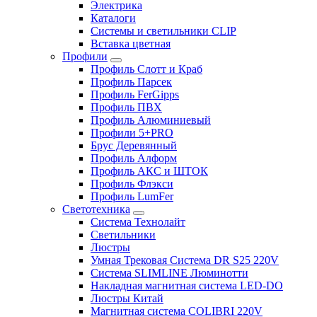
Электрика
Каталоги
Системы и светильники CLIP
Вставка цветная
Профили
Профиль Слотт и Краб
Профиль Парсек
Профиль FerGipps
Профиль ПВХ
Профиль Алюминиевый
Профили 5+PRO
Брус Деревянный
Профиль Алформ
Профиль АКС и ШТОК
Профиль Флэкси
Профиль LumFer
Светотехника
Система Технолайт
Светильники
Люстры
Умная Трековая Система DR S25 220V
Система SLIMLINE Люминотти
Накладная магнитная система LED-DO
Люстры Китай
Магнитная система COLIBRI 220V