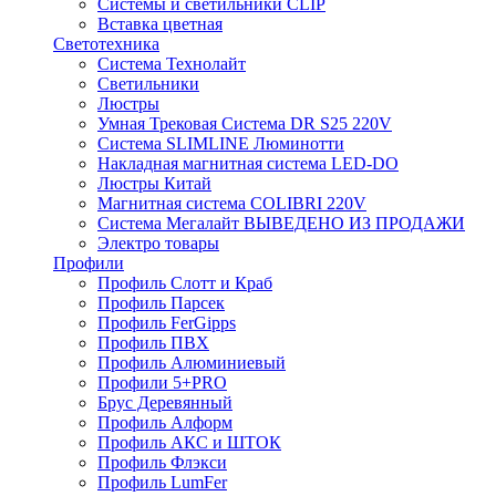
Системы и светильники CLIP
Вставка цветная
Светотехника
Система Технолайт
Светильники
Люстры
Умная Трековая Система DR S25 220V
Система SLIMLINE Люминотти
Накладная магнитная система LED-DO
Люстры Китай
Магнитная система COLIBRI 220V
Система Мегалайт ВЫВЕДЕНО ИЗ ПРОДАЖИ
Электро товары
Профили
Профиль Слотт и Краб
Профиль Парсек
Профиль FerGipps
Профиль ПВХ
Профиль Алюминиевый
Профили 5+PRO
Брус Деревянный
Профиль Алформ
Профиль АКС и ШТОК
Профиль Флэкси
Профиль LumFer