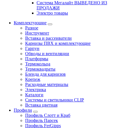
Система Мегалайт ВЫВЕДЕНО ИЗ
ПРОДАЖИ
Электро товары
Комплектующие
Разное
Инструмент
Вставка и рассеиватели
Карнизы ПВХ и комплектующие
Гарпун
Обводы и вентиляции
Платформы
Термокольца
Термоквадраты
Бленда для карнизов
Крепеж
Расходные материалы
Электрика
Каталоги
Системы и светильники CLIP
Вставка цветная
Профили
Профиль Слотт и Краб
Профиль Парсек
Профиль FerGipps