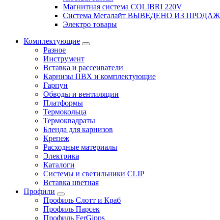
Магнитная система COLIBRI 220V
Система Мегалайт ВЫВЕДЕНО ИЗ ПРОДА
Электро товары
Комплектующие
Разное
Инструмент
Вставка и рассеиватели
Карнизы ПВХ и комплектующие
Гарпун
Обводы и вентиляции
Платформы
Термокольца
Термоквадраты
Бленда для карнизов
Крепеж
Расходные материалы
Электрика
Каталоги
Системы и светильники CLIP
Вставка цветная
Профили
Профиль Слотт и Краб
Профиль Парсек
Профиль FerGipps