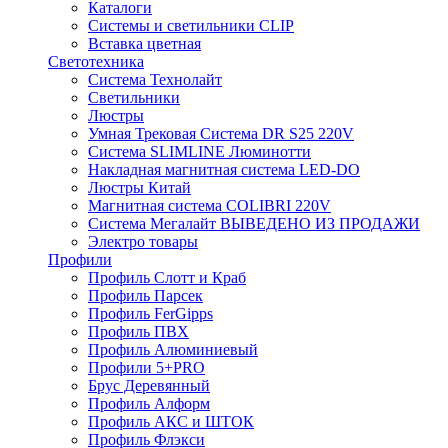
Каталоги
Системы и светильники CLIP
Вставка цветная
Светотехника
Система Технолайт
Светильники
Люстры
Умная Трековая Система DR S25 220V
Система SLIMLINE Люминотти
Накладная магнитная система LED-DO
Люстры Китай
Магнитная система COLIBRI 220V
Система Мегалайт ВЫВЕДЕНО ИЗ ПРОДАЖИ
Электро товары
Профили
Профиль Слотт и Краб
Профиль Парсек
Профиль FerGipps
Профиль ПВХ
Профиль Алюминиевый
Профили 5+PRO
Брус Деревянный
Профиль Алформ
Профиль АКС и ШТОК
Профиль Флэкси