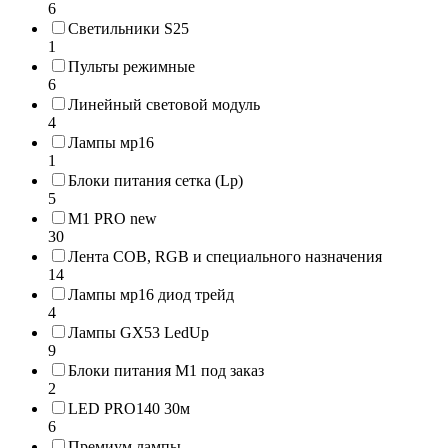
6
Светильники S25
1
Пульты режимные
6
Линейный световой модуль
4
Лампы мр16
1
Блоки питания сетка (Lp)
5
M1 PRO new
30
Лента COB, RGB и специального назначения
14
Лампы мр16 диод трейд
4
Лампы GX53 LedUp
9
Блоки питания М1 под заказ
2
LED PRO140 30м
6
Премиум лампы