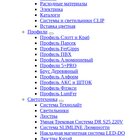
Расходные материалы
Электрика
Каталоги
Системы и светильники CLIP
Вставка цветная
Профили
Профиль Слотт и Краб
Профиль Парсек
Профиль FerGipps
Профиль ПВХ
Профиль Алюминиевый
Профили 5+PRO
Брус Деревянный
Профиль Алформ
Профиль АКС и ШТОК
Профиль Флэкси
Профиль LumFer
Светотехника
Система Технолайт
Светильники
Люстры
Умная Трековая Система DR S25 220V
Система SLIMLINE Люминотти
Накладная магнитная система LED-DO
Люстры Китай