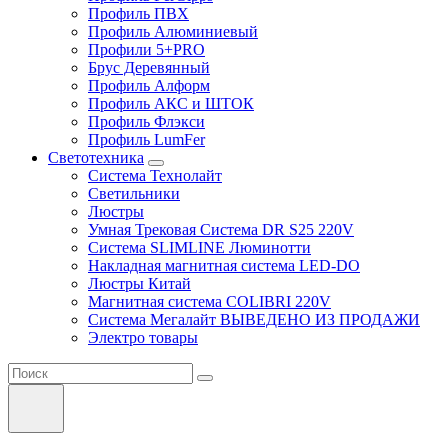
Профиль ПВХ
Профиль Алюминиевый
Профили 5+PRO
Брус Деревянный
Профиль Алформ
Профиль АКС и ШТОК
Профиль Флэкси
Профиль LumFer
Светотехника
Система Технолайт
Светильники
Люстры
Умная Трековая Система DR S25 220V
Система SLIMLINE Люминотти
Накладная магнитная система LED-DO
Люстры Китай
Магнитная система COLIBRI 220V
Система Мегалайт ВЫВЕДЕНО ИЗ ПРОДАЖИ
Электро товары