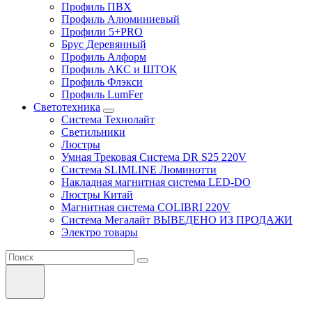
Профиль ПВХ
Профиль Алюминиевый
Профили 5+PRO
Брус Деревянный
Профиль Алформ
Профиль АКС и ШТОК
Профиль Флэкси
Профиль LumFer
Светотехника
Система Технолайт
Светильники
Люстры
Умная Трековая Система DR S25 220V
Система SLIMLINE Люминотти
Накладная магнитная система LED-DO
Люстры Китай
Магнитная система COLIBRI 220V
Система Мегалайт ВЫВЕДЕНО ИЗ ПРОДАЖИ
Электро товары