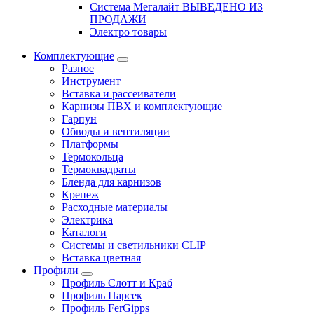
Система Мегалайт ВЫВЕДЕНО ИЗ
ПРОДАЖИ
Электро товары
Комплектующие
Разное
Инструмент
Вставка и рассеиватели
Карнизы ПВХ и комплектующие
Гарпун
Обводы и вентиляции
Платформы
Термокольца
Термоквадраты
Бленда для карнизов
Крепеж
Расходные материалы
Электрика
Каталоги
Системы и светильники CLIP
Вставка цветная
Профили
Профиль Слотт и Краб
Профиль Парсек
Профиль FerGipps