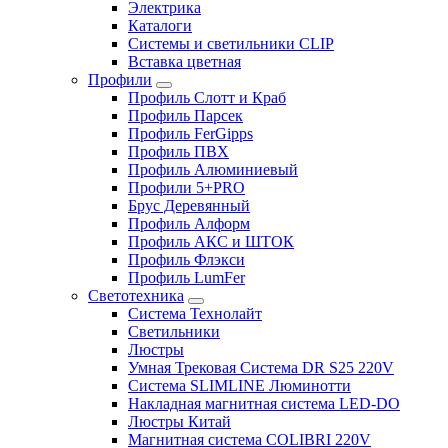
Электрика
Каталоги
Системы и светильники CLIP
Вставка цветная
Профили
Профиль Слотт и Краб
Профиль Парсек
Профиль FerGipps
Профиль ПВХ
Профиль Алюминиевый
Профили 5+PRO
Брус Деревянный
Профиль Алформ
Профиль АКС и ШТОК
Профиль Флэкси
Профиль LumFer
Светотехника
Система Технолайт
Светильники
Люстры
Умная Трековая Система DR S25 220V
Система SLIMLINE Люминотти
Накладная магнитная система LED-DO
Люстры Китай
Магнитная система COLIBRI 220V