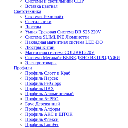
Системы и светильники CLIP
Вставка цветная
Светотехника
Система Технолайт
Светильники
Люстры
Умная Трековая Система DR S25 220V
Система SLIMLINE Люминотти
Накладная магнитная система LED-DO
Люстры Китай
Магнитная система COLIBRI 220V
Система Мегалайт ВЫВЕДЕНО ИЗ ПРОДАЖИ
Электро товары
Профили
Профиль Слотт и Краб
Профиль Парсек
Профиль FerGipps
Профиль ПВХ
Профиль Алюминиевый
Профили 5+PRO
Брус Деревянный
Профиль Алформ
Профиль АКС и ШТОК
Профиль Флэкси
Профиль LumFer