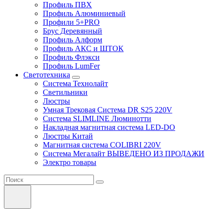
Профиль ПВХ
Профиль Алюминиевый
Профили 5+PRO
Брус Деревянный
Профиль Алформ
Профиль АКС и ШТОК
Профиль Флэкси
Профиль LumFer
Светотехника
Система Технолайт
Светильники
Люстры
Умная Трековая Система DR S25 220V
Система SLIMLINE Люминотти
Накладная магнитная система LED-DO
Люстры Китай
Магнитная система COLIBRI 220V
Система Мегалайт ВЫВЕДЕНО ИЗ ПРОДАЖИ
Электро товары