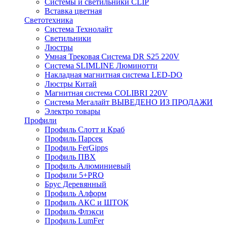
Системы и светильники CLIP
Вставка цветная
Светотехника
Система Технолайт
Светильники
Люстры
Умная Трековая Система DR S25 220V
Система SLIMLINE Люминотти
Накладная магнитная система LED-DO
Люстры Китай
Магнитная система COLIBRI 220V
Система Мегалайт ВЫВЕДЕНО ИЗ ПРОДАЖИ
Электро товары
Профили
Профиль Слотт и Краб
Профиль Парсек
Профиль FerGipps
Профиль ПВХ
Профиль Алюминиевый
Профили 5+PRO
Брус Деревянный
Профиль Алформ
Профиль АКС и ШТОК
Профиль Флэкси
Профиль LumFer