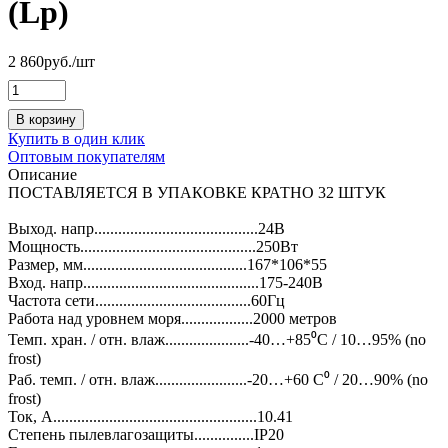
(Lp)
2 860
руб.
/шт
В корзину
Купить в один клик
Оптовым покупателям
Описание
ПОСТАВЛЯЕТСЯ В УПАКОВКЕ КРАТНО 32 ШТУК
Выход. напр.........................................24В
Мощность............................................250Вт
Размер, мм.........................................167*106*55
Вход. напр............................................175-240В
Частота сети.......................................60Гц
Работа над уровнем моря..................2000 метров
Темп. хран. / отн. влаж.....................-40…+85⁰C / 10…95% (no
frost)
Раб. темп. / отн. влаж.......................-20…+60 С⁰ / 20…90% (no
frost)
Ток, А...................................................10.41
Степень пылевлагозащиты...............IP20