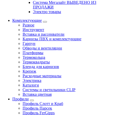
Система Мегалайт ВЫВЕДЕНО ИЗ
ПРОДАЖИ
Электро товары
Комплектующие
Разное
Инструмент
Вставка и рассеиватели
Карнизы ПВХ и комплектующие
Гарпун
Обводы и вентиляции
Платформы
Термокольца
Термоквадраты
Бленда для карнизов
Крепеж
Расходные материалы
Электрика
Каталоги
Системы и светильники CLIP
Вставка цветная
Профили
Профиль Слотт и Краб
Профиль Парсек
Профиль FerGipps