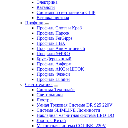
Электрика
Каталоги
Системы и светильники CLIP
Вставка цветная
Профили
Профиль Слотт и Краб
Профиль Парсек
Профиль FerGipps
Профиль ПВХ
Профиль Алюминиевый
Профили 5+PRO
Брус Деревянный
Профиль Алформ
Профиль АКС и ШТОК
Профиль Флэкси
Профиль LumFer
Светотехника
Система Технолайт
Светильники
Люстры
Умная Трековая Система DR S25 220V
Система SLIMLINE Люминотти
Накладная магнитная система LED-DO
Люстры Китай
Магнитная система COLIBRI 220V