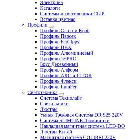
Электрика
Каталоги
Системы и светильники CLIP
Вставка цветная
Профили
Профиль Слотт и Краб
Профиль Парсек
Профиль FerGipps
Профиль ПВХ
Профиль Алюминиевый
Профили 5+PRO
Брус Деревянный
Профиль Алформ
Профиль АКС и ШТОК
Профиль Флэкси
Профиль LumFer
Светотехника
Система Технолайт
Светильники
Люстры
Умная Трековая Система DR S25 220V
Система SLIMLINE Люминотти
Накладная магнитная система LED-DO
Люстры Китай
Магнитная система COLIBRI 220V