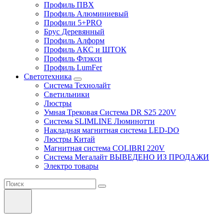
Профиль ПВХ
Профиль Алюминиевый
Профили 5+PRO
Брус Деревянный
Профиль Алформ
Профиль АКС и ШТОК
Профиль Флэкси
Профиль LumFer
Светотехника
Система Технолайт
Светильники
Люстры
Умная Трековая Система DR S25 220V
Система SLIMLINE Люминотти
Накладная магнитная система LED-DO
Люстры Китай
Магнитная система COLIBRI 220V
Система Мегалайт ВЫВЕДЕНО ИЗ ПРОДАЖИ
Электро товары