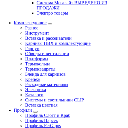
Система Мегалайт ВЫВЕДЕНО ИЗ
ПРОДАЖИ
Электро товары
Комплектующие
Разное
Инструмент
Вставка и рассеиватели
Карнизы ПВХ и комплектующие
Гарпун
Обводы и вентиляции
Платформы
Термокольца
Термоквадраты
Бленда для карнизов
Крепеж
Расходные материалы
Электрика
Каталоги
Системы и светильники CLIP
Вставка цветная
Профили
Профиль Слотт и Краб
Профиль Парсек
Профиль FerGipps