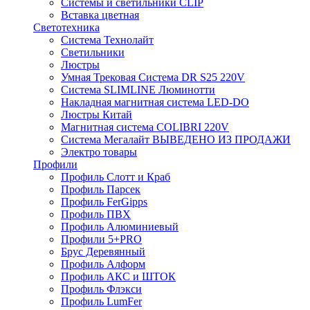
Системы и светильники CLIP
Вставка цветная
Светотехника
Система Технолайт
Светильники
Люстры
Умная Трековая Система DR S25 220V
Система SLIMLINE Люминотти
Накладная магнитная система LED-DO
Люстры Китай
Магнитная система COLIBRI 220V
Система Мегалайт ВЫВЕДЕНО ИЗ ПРОДАЖИ
Электро товары
Профили
Профиль Слотт и Краб
Профиль Парсек
Профиль FerGipps
Профиль ПВХ
Профиль Алюминиевый
Профили 5+PRO
Брус Деревянный
Профиль Алформ
Профиль АКС и ШТОК
Профиль Флэкси
Профиль LumFer