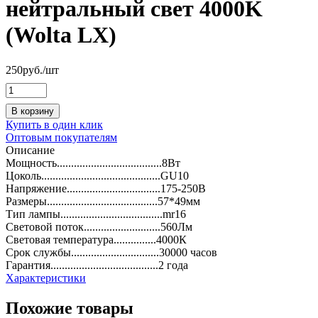
нейтральный свет 4000K
(Wolta LX)
250
руб.
/шт
В корзину
Купить в один клик
Оптовым покупателям
Описание
Мощность.....................................8Вт
Цоколь..........................................GU10
Напряжение.................................175-250В
Размеры.......................................57*49мм
Тип лампы....................................mr16
Световой поток...........................560Лм
Световая температура...............4000К
Срок службы...............................30000 часов
Гарантия......................................2 года
Характеристики
Похожие товары