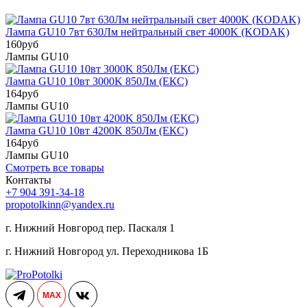
Лампа GU10 7вт 630Лм нейтральный свет 4000K (KODAK)
160
руб
Лампы GU10
Лампа GU10 10вт 3000K 850Лм (ЕКС)
164
руб
Лампы GU10
Лампа GU10 10вт 4200K 850Лм (ЕКС)
164
руб
Лампы GU10
Смотреть все товары
Контакты
+7 904 391-34-18
propotolkinn@yandex.ru
г. Нижний Новгород пер. Паскаля 1
г. Нижний Новгород ул. Переходникова 1Б
MAX