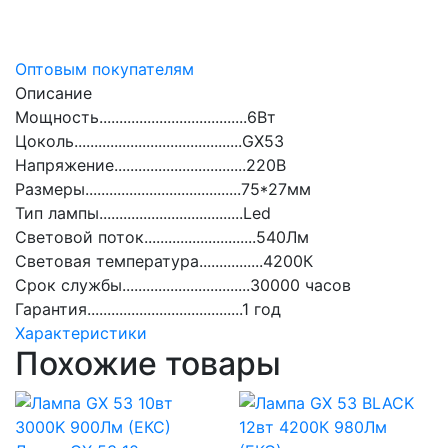
Оптовым покупателям
Описание
Мощность.....................................6Вт
Цоколь..........................................GХ53
Напряжение.................................220В
Размеры.......................................75*27мм
Тип лампы....................................Led
Световой поток............................540Лм
Световая температура................4200К
Срок службы................................30000 часов
Гарантия.......................................1 год
Характеристики
Похожие товары