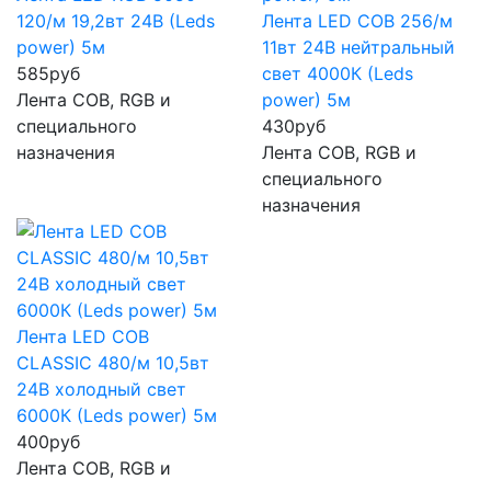
120/м 19,2вт 24В (Leds
Лента LED COB 256/м
power) 5м
11вт 24В нейтральный
585
руб
свет 4000К (Leds
Лента COB, RGB и
power) 5м
специального
430
руб
назначения
Лента COB, RGB и
специального
назначения
Лента LED COB
CLASSIC 480/м 10,5вт
24В холодный свет
6000К (Leds power) 5м
400
руб
Лента COB, RGB и