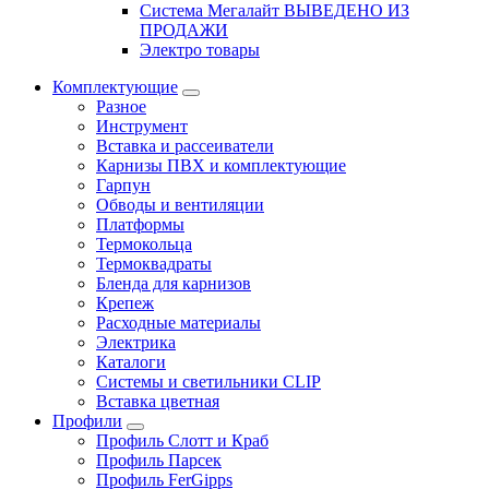
Система Мегалайт ВЫВЕДЕНО ИЗ
ПРОДАЖИ
Электро товары
Комплектующие
Разное
Инструмент
Вставка и рассеиватели
Карнизы ПВХ и комплектующие
Гарпун
Обводы и вентиляции
Платформы
Термокольца
Термоквадраты
Бленда для карнизов
Крепеж
Расходные материалы
Электрика
Каталоги
Системы и светильники CLIP
Вставка цветная
Профили
Профиль Слотт и Краб
Профиль Парсек
Профиль FerGipps