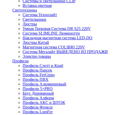
Системы и светильники CLIP
Вставка цветная
Светотехника
Система Технолайт
Светильники
Люстры
Умная Трековая Система DR S25 220V
Система SLIMLINE Люминотти
Накладная магнитная система LED-DO
Люстры Китай
Магнитная система COLIBRI 220V
Система Мегалайт ВЫВЕДЕНО ИЗ ПРОДАЖИ
Электро товары
Профили
Профиль Слотт и Краб
Профиль Парсек
Профиль FerGipps
Профиль ПВХ
Профиль Алюминиевый
Профили 5+PRO
Брус Деревянный
Профиль Алформ
Профиль АКС и ШТОК
Профиль Флэкси
Профиль LumFer