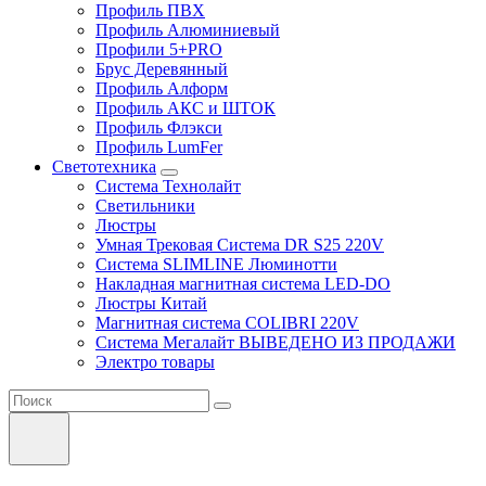
Профиль ПВХ
Профиль Алюминиевый
Профили 5+PRO
Брус Деревянный
Профиль Алформ
Профиль АКС и ШТОК
Профиль Флэкси
Профиль LumFer
Светотехника
Система Технолайт
Светильники
Люстры
Умная Трековая Система DR S25 220V
Система SLIMLINE Люминотти
Накладная магнитная система LED-DO
Люстры Китай
Магнитная система COLIBRI 220V
Система Мегалайт ВЫВЕДЕНО ИЗ ПРОДАЖИ
Электро товары