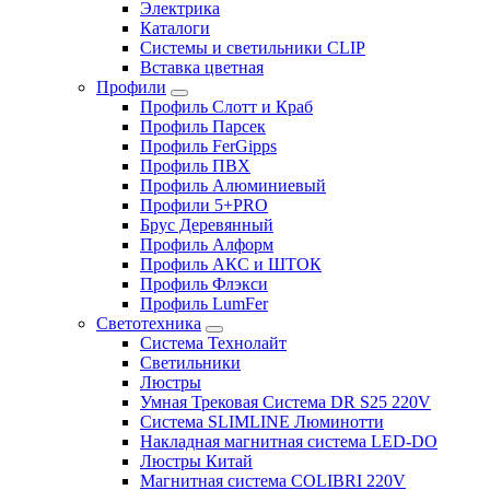
Электрика
Каталоги
Системы и светильники CLIP
Вставка цветная
Профили
Профиль Слотт и Краб
Профиль Парсек
Профиль FerGipps
Профиль ПВХ
Профиль Алюминиевый
Профили 5+PRO
Брус Деревянный
Профиль Алформ
Профиль АКС и ШТОК
Профиль Флэкси
Профиль LumFer
Светотехника
Система Технолайт
Светильники
Люстры
Умная Трековая Система DR S25 220V
Система SLIMLINE Люминотти
Накладная магнитная система LED-DO
Люстры Китай
Магнитная система COLIBRI 220V