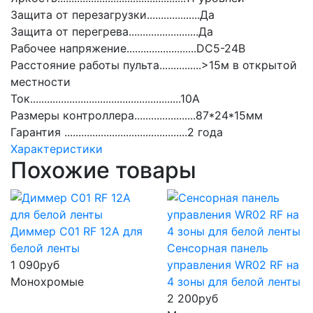
Защита от перезагрузки...................Да
Защита от перегрева.........................Да
Рабочее напряжение.........................DC5-24В
Расстояние работы пульта...............>15м в открытой
местности
Ток......................................................10А
Размеры контроллера......................87*24*15мм
Гарантия ............................................2 года
Характеристики
Похожие товары
Диммер C01 RF 12A для
белой ленты
Сенсорная панель
1 090
руб
управления WR02 RF на
Монохромые
4 зоны для белой ленты
2 200
руб