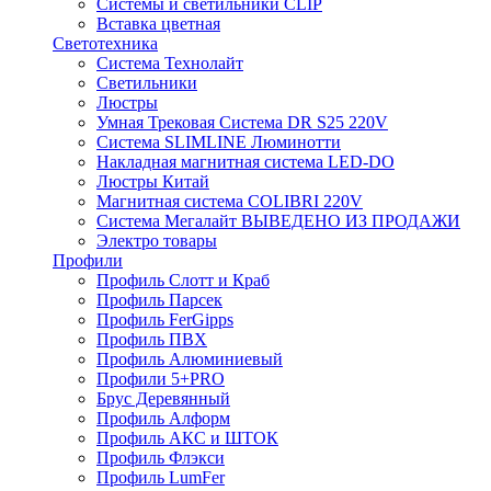
Системы и светильники CLIP
Вставка цветная
Светотехника
Система Технолайт
Светильники
Люстры
Умная Трековая Система DR S25 220V
Система SLIMLINE Люминотти
Накладная магнитная система LED-DO
Люстры Китай
Магнитная система COLIBRI 220V
Система Мегалайт ВЫВЕДЕНО ИЗ ПРОДАЖИ
Электро товары
Профили
Профиль Слотт и Краб
Профиль Парсек
Профиль FerGipps
Профиль ПВХ
Профиль Алюминиевый
Профили 5+PRO
Брус Деревянный
Профиль Алформ
Профиль АКС и ШТОК
Профиль Флэкси
Профиль LumFer