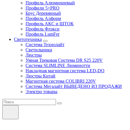
Профиль Алюминиевый
Профили 5+PRO
Брус Деревянный
Профиль Алформ
Профиль АКС и ШТОК
Профиль Флэкси
Профиль LumFer
Светотехника
Система Технолайт
Светильники
Люстры
Умная Трековая Система DR S25 220V
Система SLIMLINE Люминотти
Накладная магнитная система LED-DO
Люстры Китай
Магнитная система COLIBRI 220V
Система Мегалайт ВЫВЕДЕНО ИЗ ПРОДАЖИ
Электро товары