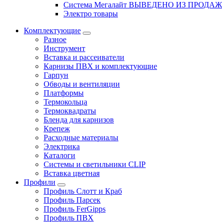
Система Мегалайт ВЫВЕДЕНО ИЗ ПРОДА
Электро товары
Комплектующие
Разное
Инструмент
Вставка и рассеиватели
Карнизы ПВХ и комплектующие
Гарпун
Обводы и вентиляции
Платформы
Термокольца
Термоквадраты
Бленда для карнизов
Крепеж
Расходные материалы
Электрика
Каталоги
Системы и светильники CLIP
Вставка цветная
Профили
Профиль Слотт и Краб
Профиль Парсек
Профиль FerGipps
Профиль ПВХ