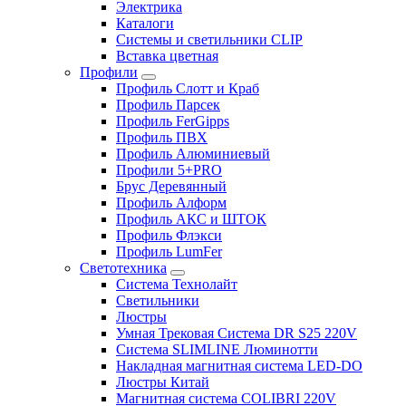
Электрика
Каталоги
Системы и светильники CLIP
Вставка цветная
Профили
Профиль Слотт и Краб
Профиль Парсек
Профиль FerGipps
Профиль ПВХ
Профиль Алюминиевый
Профили 5+PRO
Брус Деревянный
Профиль Алформ
Профиль АКС и ШТОК
Профиль Флэкси
Профиль LumFer
Светотехника
Система Технолайт
Светильники
Люстры
Умная Трековая Система DR S25 220V
Система SLIMLINE Люминотти
Накладная магнитная система LED-DO
Люстры Китай
Магнитная система COLIBRI 220V