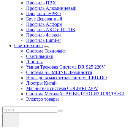
Профиль ПВХ
Профиль Алюминиевый
Профили 5+PRO
Брус Деревянный
Профиль Алформ
Профиль АКС и ШТОК
Профиль Флэкси
Профиль LumFer
Светотехника
Система Технолайт
Светильники
Люстры
Умная Трековая Система DR S25 220V
Система SLIMLINE Люминотти
Накладная магнитная система LED-DO
Люстры Китай
Магнитная система COLIBRI 220V
Система Мегалайт ВЫВЕДЕНО ИЗ ПРОДАЖИ
Электро товары