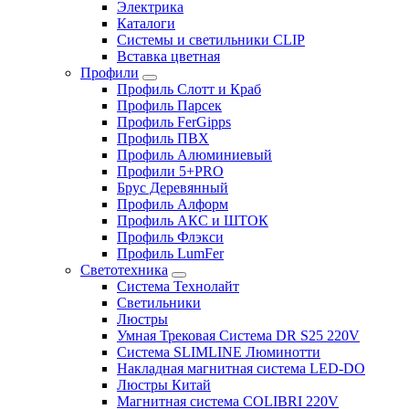
Электрика
Каталоги
Системы и светильники CLIP
Вставка цветная
Профили
Профиль Слотт и Краб
Профиль Парсек
Профиль FerGipps
Профиль ПВХ
Профиль Алюминиевый
Профили 5+PRO
Брус Деревянный
Профиль Алформ
Профиль АКС и ШТОК
Профиль Флэкси
Профиль LumFer
Светотехника
Система Технолайт
Светильники
Люстры
Умная Трековая Система DR S25 220V
Система SLIMLINE Люминотти
Накладная магнитная система LED-DO
Люстры Китай
Магнитная система COLIBRI 220V