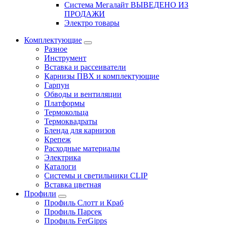
Система Мегалайт ВЫВЕДЕНО ИЗ
ПРОДАЖИ
Электро товары
Комплектующие
Разное
Инструмент
Вставка и рассеиватели
Карнизы ПВХ и комплектующие
Гарпун
Обводы и вентиляции
Платформы
Термокольца
Термоквадраты
Бленда для карнизов
Крепеж
Расходные материалы
Электрика
Каталоги
Системы и светильники CLIP
Вставка цветная
Профили
Профиль Слотт и Краб
Профиль Парсек
Профиль FerGipps