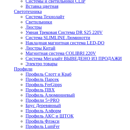
Системы и светильники CLIP
Вставка цветная
Светотехника
Система Технолайт
Светильники
Люстры
Умная Трековая Система DR S25 220V
Система SLIMLINE Люминотти
Накладная магнитная система LED-DO
Люстры Китай
Магнитная система COLIBRI 220V
Система Мегалайт ВЫВЕДЕНО ИЗ ПРОДАЖИ
Электро товары
Профили
Профиль Слотт и Краб
Профиль Парсек
Профиль FerGipps
Профиль ПВХ
Профиль Алюминиевый
Профили 5+PRO
Брус Деревянный
Профиль Алформ
Профиль АКС и ШТОК
Профиль Флэкси
Профиль LumFer