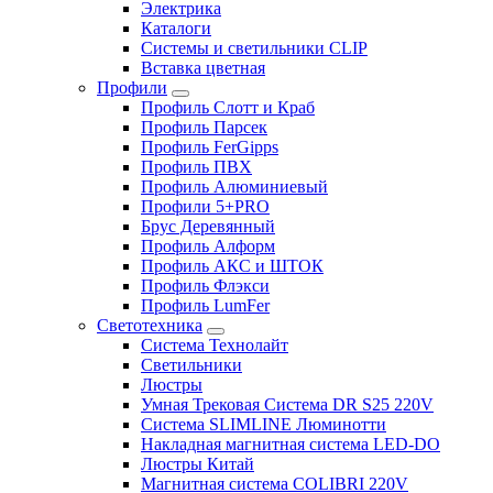
Электрика
Каталоги
Системы и светильники CLIP
Вставка цветная
Профили
Профиль Слотт и Краб
Профиль Парсек
Профиль FerGipps
Профиль ПВХ
Профиль Алюминиевый
Профили 5+PRO
Брус Деревянный
Профиль Алформ
Профиль АКС и ШТОК
Профиль Флэкси
Профиль LumFer
Светотехника
Система Технолайт
Светильники
Люстры
Умная Трековая Система DR S25 220V
Система SLIMLINE Люминотти
Накладная магнитная система LED-DO
Люстры Китай
Магнитная система COLIBRI 220V