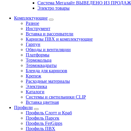
Система Мегалайт ВЫВЕДЕНО ИЗ ПРОДА
Электро товары
Комплектующие
Разное
Инструмент
Вставка и рассеиватели
Карнизы ПВХ и комплектующие
Гарпун
Обводы и вентиляции
Платформы
Термокольца
Термоквадраты
Бленда для карнизов
Крепеж
Расходные материалы
Электрика
Каталоги
Системы и светильники CLIP
Вставка цветная
Профили
Профиль Слотт и Краб
Профиль Парсек
Профиль FerGipps
Профиль ПВХ