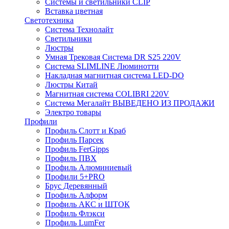
Системы и светильники CLIP
Вставка цветная
Светотехника
Система Технолайт
Светильники
Люстры
Умная Трековая Система DR S25 220V
Система SLIMLINE Люминотти
Накладная магнитная система LED-DO
Люстры Китай
Магнитная система COLIBRI 220V
Система Мегалайт ВЫВЕДЕНО ИЗ ПРОДАЖИ
Электро товары
Профили
Профиль Слотт и Краб
Профиль Парсек
Профиль FerGipps
Профиль ПВХ
Профиль Алюминиевый
Профили 5+PRO
Брус Деревянный
Профиль Алформ
Профиль АКС и ШТОК
Профиль Флэкси
Профиль LumFer