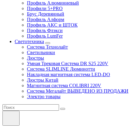
Профиль Алюминиевый
Профили 5+PRO
Брус Деревянный
Профиль Алформ
Профиль АКС и ШТОК
Профиль Флэкси
Профиль LumFer
Светотехника
Система Технолайт
Светильники
Люстры
Умная Трековая Система DR S25 220V
Система SLIMLINE Люминотти
Накладная магнитная система LED-DO
Люстры Китай
Магнитная система COLIBRI 220V
Система Мегалайт ВЫВЕДЕНО ИЗ ПРОДАЖИ
Электро товары