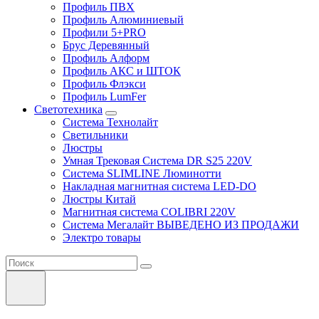
Профиль ПВХ
Профиль Алюминиевый
Профили 5+PRO
Брус Деревянный
Профиль Алформ
Профиль АКС и ШТОК
Профиль Флэкси
Профиль LumFer
Светотехника
Система Технолайт
Светильники
Люстры
Умная Трековая Система DR S25 220V
Система SLIMLINE Люминотти
Накладная магнитная система LED-DO
Люстры Китай
Магнитная система COLIBRI 220V
Система Мегалайт ВЫВЕДЕНО ИЗ ПРОДАЖИ
Электро товары