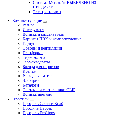
Система Мегалайт ВЫВЕДЕНО ИЗ
ПРОДАЖИ
Электро товары
Комплектующие
Разное
Инструмент
Вставка и рассеиватели
Карнизы ПВХ и комплектующие
Гарпун
Обводы и вентиляции
Платформы
Термокольца
Термоквадраты
Бленда для карнизов
Крепеж
Расходные материалы
Электрика
Каталоги
Системы и светильники CLIP
Вставка цветная
Профили
Профиль Слотт и Краб
Профиль Парсек
Профиль FerGipps