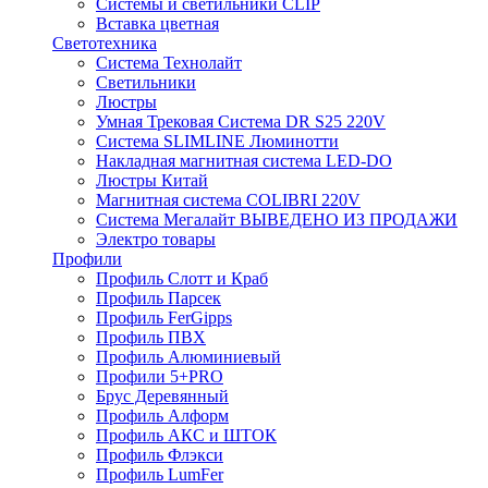
Системы и светильники CLIP
Вставка цветная
Светотехника
Система Технолайт
Светильники
Люстры
Умная Трековая Система DR S25 220V
Система SLIMLINE Люминотти
Накладная магнитная система LED-DO
Люстры Китай
Магнитная система COLIBRI 220V
Система Мегалайт ВЫВЕДЕНО ИЗ ПРОДАЖИ
Электро товары
Профили
Профиль Слотт и Краб
Профиль Парсек
Профиль FerGipps
Профиль ПВХ
Профиль Алюминиевый
Профили 5+PRO
Брус Деревянный
Профиль Алформ
Профиль АКС и ШТОК
Профиль Флэкси
Профиль LumFer