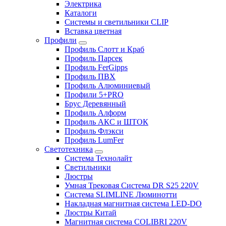
Электрика
Каталоги
Системы и светильники CLIP
Вставка цветная
Профили
Профиль Слотт и Краб
Профиль Парсек
Профиль FerGipps
Профиль ПВХ
Профиль Алюминиевый
Профили 5+PRO
Брус Деревянный
Профиль Алформ
Профиль АКС и ШТОК
Профиль Флэкси
Профиль LumFer
Светотехника
Система Технолайт
Светильники
Люстры
Умная Трековая Система DR S25 220V
Система SLIMLINE Люминотти
Накладная магнитная система LED-DO
Люстры Китай
Магнитная система COLIBRI 220V