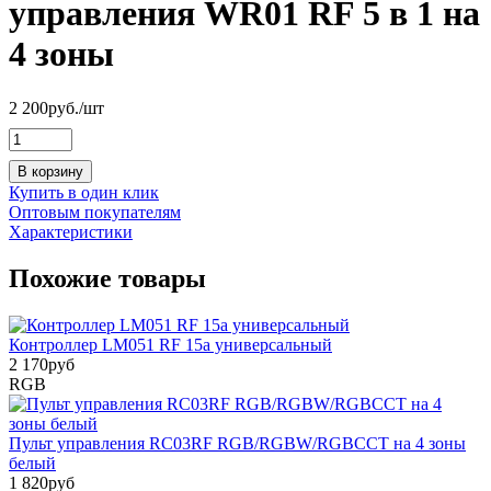
управления WR01 RF 5 в 1 на
4 зоны
2 200
руб.
/шт
В корзину
Купить в один клик
Оптовым покупателям
Характеристики
Похожие товары
Контроллер LM051 RF 15а универсальный
2 170
руб
RGB
Пульт управления RC03RF RGB/RGBW/RGBCCT на 4 зоны
белый
1 820
руб